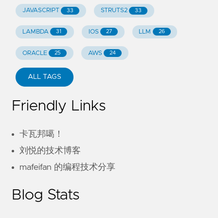
JAVASCRIPT
STRUTS2
33
33
LAMBDA
IOS
LLM
31
27
26
ORACLE
AWS
25
24
ALL TAGS
Friendly Links
卡瓦邦噶！
刘悦的技术博客
mafeifan 的编程技术分享
Blog Stats