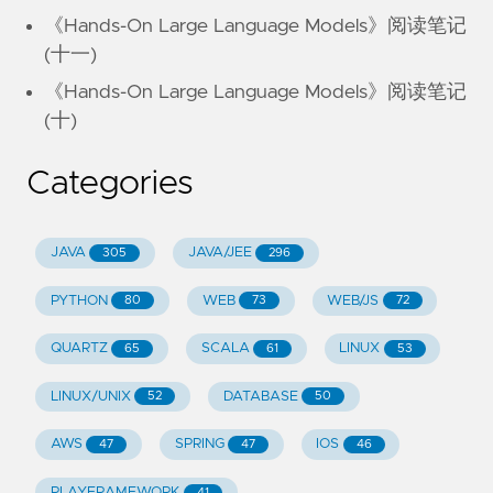
《Hands-On Large Language Models》阅读笔记
(十一)
《Hands-On Large Language Models》阅读笔记
(十)
Categories
JAVA
JAVA/JEE
305
296
PYTHON
WEB
WEB/JS
80
73
72
QUARTZ
SCALA
LINUX
65
61
53
LINUX/UNIX
DATABASE
52
50
AWS
SPRING
IOS
47
47
46
PLAYFRAMEWORK
41