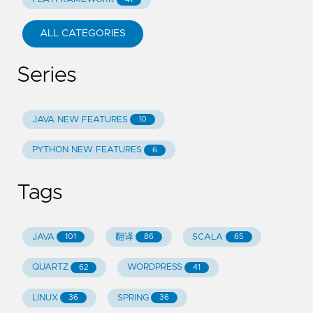
ALL CATEGORIES
Series
JAVA NEW FEATURES
10
PYTHON NEW FEATURES
6
Tags
JAVA
翻译
SCALA
101
86
65
QUARTZ
WORDPRESS
62
41
LINUX
SPRING
36
36