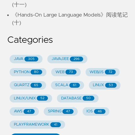
(十一)
《Hands-On Large Language Models》阅读笔记
(十)
Categories
JAVA
JAVA/JEE
305
296
PYTHON
WEB
WEB/JS
80
73
72
QUARTZ
SCALA
LINUX
65
61
53
LINUX/UNIX
DATABASE
52
50
AWS
SPRING
IOS
47
47
46
PLAYFRAMEWORK
41