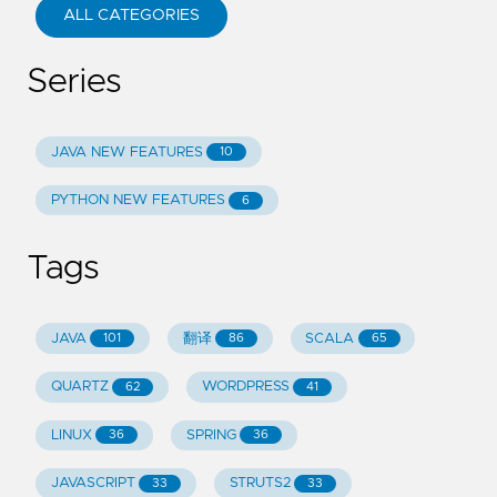
ALL CATEGORIES
Series
JAVA NEW FEATURES
10
PYTHON NEW FEATURES
6
Tags
JAVA
翻译
SCALA
101
86
65
QUARTZ
WORDPRESS
62
41
LINUX
SPRING
36
36
JAVASCRIPT
STRUTS2
33
33