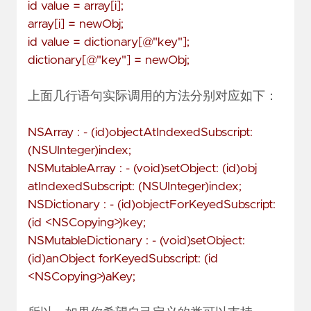
id value = array[i];
array[i] = newObj;
id value = dictionary[@"key"];
dictionary[@"key"] = newObj;
上面几行语句实际调用的方法分别对应如下：
NSArray : - (id)objectAtIndexedSubscript:
(NSUInteger)index;
NSMutableArray : - (void)setObject: (id)obj
atIndexedSubscript: (NSUInteger)index;
NSDictionary : - (id)objectForKeyedSubscript:
(id <NSCopying>)key;
NSMutableDictionary : - (void)setObject:
(id)anObject forKeyedSubscript: (id
<NSCopying>)aKey;