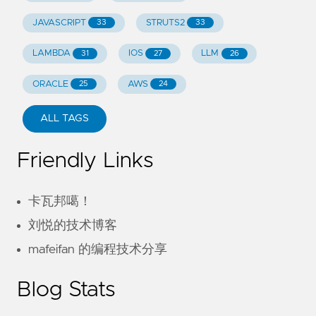
JAVASCRIPT
STRUTS2
33
33
LAMBDA
IOS
LLM
31
27
26
ORACLE
AWS
25
24
ALL TAGS
Friendly Links
卡瓦邦噶！
刘悦的技术博客
mafeifan 的编程技术分享
Blog Stats