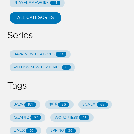
PLAYFRAMEWORK
41
ALL CATEGORIES
Series
JAVA NEW FEATURES
10
PYTHON NEW FEATURES
6
Tags
JAVA
翻译
SCALA
101
86
65
QUARTZ
WORDPRESS
62
41
LINUX
SPRING
36
36