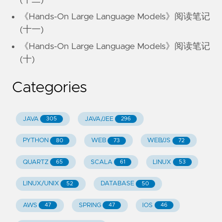
(十二)
《Hands-On Large Language Models》阅读笔记
(十一)
《Hands-On Large Language Models》阅读笔记
(十)
Categories
JAVA
JAVA/JEE
305
296
PYTHON
WEB
WEB/JS
80
73
72
QUARTZ
SCALA
LINUX
65
61
53
LINUX/UNIX
DATABASE
52
50
AWS
SPRING
IOS
47
47
46