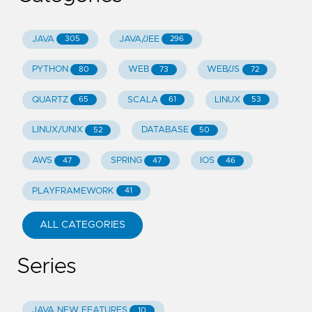
JAVA
JAVA/JEE
305
296
PYTHON
WEB
WEB/JS
80
73
72
QUARTZ
SCALA
LINUX
65
61
53
LINUX/UNIX
DATABASE
52
50
AWS
SPRING
IOS
47
47
46
PLAYFRAMEWORK
41
ALL CATEGORIES
Series
JAVA NEW FEATURES
10