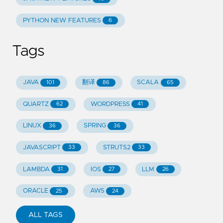
PYTHON NEW FEATURES
6
Tags
JAVA
翻译
SCALA
101
86
65
QUARTZ
WORDPRESS
62
41
LINUX
SPRING
36
36
JAVASCRIPT
STRUTS2
33
33
LAMBDA
IOS
LLM
31
27
26
ORACLE
AWS
25
24
ALL TAGS