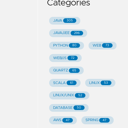
Categories
JAVA
305
JAVA/JEE
296
PYTHON
WEB
80
73
WEB/JS
72
QUARTZ
65
SCALA
LINUX
61
53
LINUX/UNIX
52
DATABASE
50
AWS
SPRING
47
47