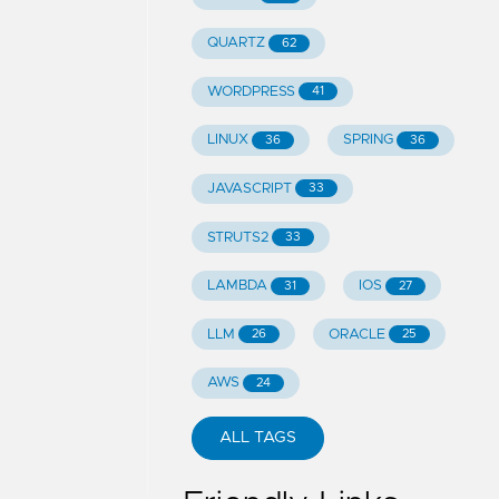
QUARTZ
62
WORDPRESS
41
LINUX
SPRING
36
36
JAVASCRIPT
33
STRUTS2
33
LAMBDA
IOS
31
27
LLM
ORACLE
26
25
AWS
24
ALL TAGS