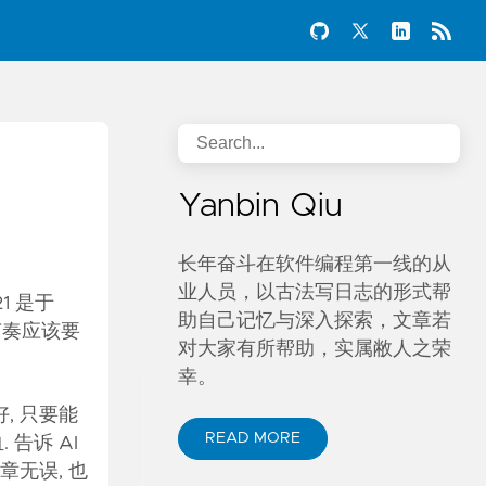
Yanbin Qiu
长年奋斗在软件编程第一线的从
业人员，以古法写日志的形式帮
1 是于
助自己记忆与深入探索，文章若
常节奏应该要
对大家有所帮助，实属敝人之荣
幸。
, 只要能
READ MORE
告诉 AI
章无误, 也