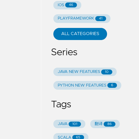
IOS
46
PLAYFRAMEWORK
41
ALL CATEGORIES
Series
JAVA NEW FEATURES
10
PYTHON NEW FEATURES
6
Tags
JAVA
翻译
101
86
SCALA
65