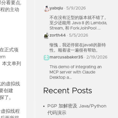
分看要点,
yabqiu
·
5/9/2026
线程的主动
不在没有泛型的版本就不错了。
至少还能用 Java 8 的 Lambda,
Stream, 和 ForkJoinPool ...
zorth44
·
5/5/2026
惭愧，我还停留在java8的新特
作能在正式项
性。顺着读一遍很有帮助。
rn
marcusabaker35
·
2/19/2026
拟线程。本文单列
This demo of integrating an
MCP server with Claude
Desktop a...
预览的虚拟线
Recent Posts
但要创建
试探了。
PGP 加解密及 Java/Python
个虚拟线程
代码演示