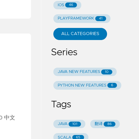
IOS
46
PLAYFRAMEWORK
41
ALL CATEGORIES
Series
JAVA NEW FEATURES
10
PYTHON NEW FEATURES
6
Tags
0 中文
JAVA
翻译
101
86
SCALA
65