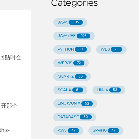
Categories
JAVA
305
JAVA/JEE
296
PYTHON
WEB
80
73
钮引用回贴时会
WEB/JS
72
QUARTZ
65
SCALA
LINUX
61
53
LINUX/UNIX
52
打开那个
DATABASE
50
his-
AWS
SPRING
47
47