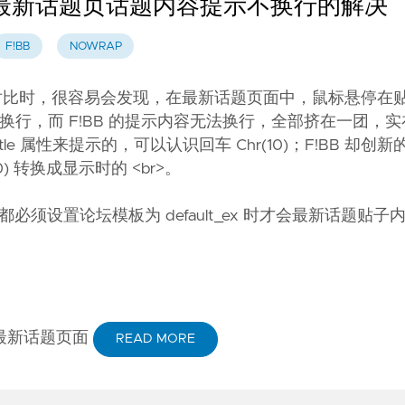
 论坛最新话题页话题内容提示不换行的解决
F!BB
NOWRAP
坛组件进行对比时，很容易会发现，在最新话题页面中，鼠标悬停在
确换行，而 F!BB 的提示内容无法换行，全部挤在一团，
itle 属性来提示的，可以认识回车 Chr(10)；F!BB 却创
) 转换成显示时的 <br>。
um，都必须设置论坛模板为 default_ex 时才会最新话题贴
它的最新话题页面
READ MORE