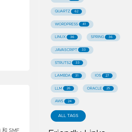
QUARTZ
62
WORDPRESS
41
LINUX
SPRING
36
36
JAVASCRIPT
33
STRUTS2
33
LAMBDA
IOS
31
27
LLM
ORACLE
26
25
AWS
24
ALL TAGS
和 SMF