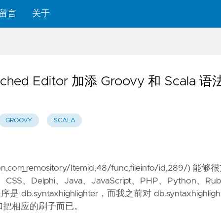
留言
关于
ed Editor 加添 Groovy 和 Scala 
GROOVY
SCALA
com_remository/Itemid,48/func,fileinfo/id,289/
) 能够
elphi、Java、JavaScript、PHP、Python、Ru
yntaxhighlighter，而我之前对 db.syntaxhighligh
加把相应的刷子而已。