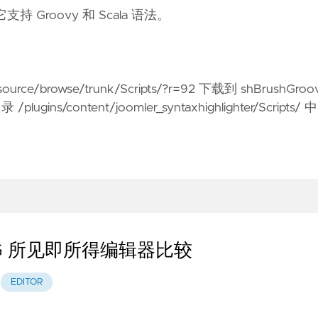
支持 Groovy 和 Scala 语法。
/source/browse/trunk/Scripts/?r=92
下载到 shBrushGroov
gins/content/joomler_syntaxhighlighter/Scripts/ 
YG 所见即所得编辑器比较
EDITOR