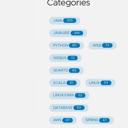
Categories
JAVA
305
JAVA/JEE
296
PYTHON
WEB
80
73
WEB/JS
72
QUARTZ
65
SCALA
LINUX
61
53
LINUX/UNIX
52
DATABASE
50
AWS
SPRING
47
47