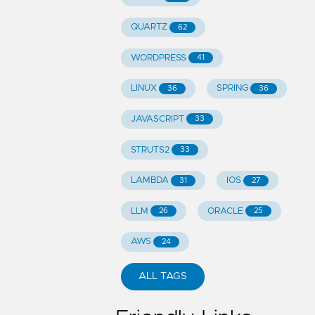
QUARTZ
62
WORDPRESS
41
LINUX
SPRING
36
36
JAVASCRIPT
33
STRUTS2
33
LAMBDA
IOS
31
27
LLM
ORACLE
26
25
AWS
24
ALL TAGS