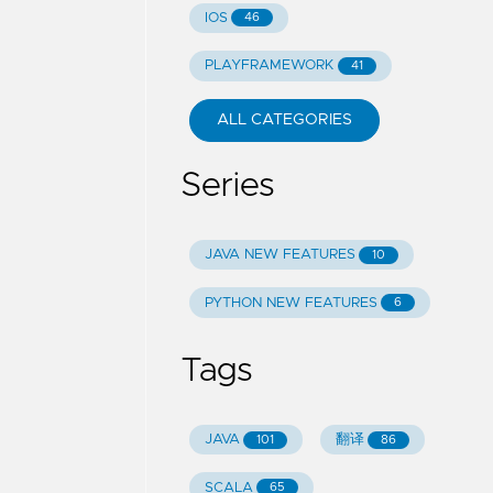
IOS
46
PLAYFRAMEWORK
41
ALL CATEGORIES
Series
JAVA NEW FEATURES
10
PYTHON NEW FEATURES
6
Tags
JAVA
翻译
101
86
SCALA
65