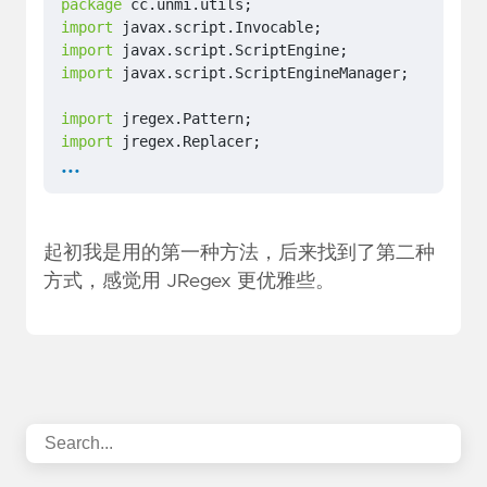
package
cc.unmi.utils
;
import
javax.script.Invocable
;
import
javax.script.ScriptEngine
;
import
javax.script.ScriptEngineManager
;
import
jregex.Pattern
;
import
jregex.Replacer
;
...
public
class
StringUtils
{
public
static
String
replaceStringByJS
(
String
ScriptEngineManager
manager
=
new
ScriptE
起初我是用的第一种方法，后来找到了第二种
ScriptEngine
engine
=
manager
.
getEngineBy
String
script
=
方式，感觉用 JRegex 更优雅些。
"function rep(target, regex, repl
+
"    var patt = new RegExp(regex,
+
"    return target.replace(patt, 
+
"}"
;
try
{
engine
.
eval
(
script
);
Invocable
inv
=
(
Invocable
)
engine
;
String
result
=
(
String
)
inv
.
invokeFu