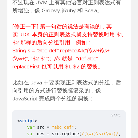
不过现在 JVM 上有其他语言对正则表达式有
所增强，像 Groovy, jRuby 和 Scala。
[修正一下] 第一句话的说法是有误的，其
实 JDK 本身的正则表达式就支持替换时用 $1,
$2 那样的后向分组引用，例如：
String s = "abc def".replaceAll("(\\w+)\\s+
(\\w+)", "$2 $1"); //s 就是 "def abc"，
replaceFirst 也可以用 $1, $2 的替换。
比如在 Java 中要实现正则表达式的分组，后
向引用的方式进行替换挺复杂的
，像
JavaScript 完成两个分组的调换：
HTML
<
script
>
var
src
=
"abc def"
;
var
des
=
src
.
replace
(
/(\w+)\s+(\w+)/
,
"$2 $1