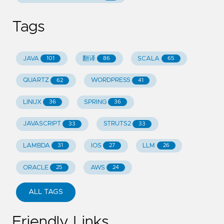
Tags
JAVA
翻译
SCALA
101
86
65
QUARTZ
WORDPRESS
62
41
LINUX
SPRING
36
36
JAVASCRIPT
STRUTS2
33
33
LAMBDA
IOS
LLM
31
27
26
ORACLE
AWS
25
24
ALL TAGS
Friendly Links