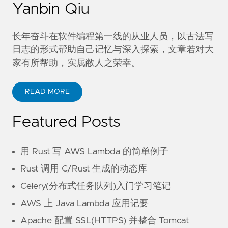
Yanbin Qiu
replacement
);
return
result
;
}
catch
(
Exception
e
)
{
长年奋斗在软件编程第一线的从业人员，以古法写
throw
new
RuntimeException
(
e
);
日志的形式帮助自己记忆与深入探索，文章若对大
}
家有所帮助，实属敝人之荣幸。
}
public
static
String
replaceStringByJRegex
(
St
READ MORE
Pattern
pattern
=
new
Pattern
(
regex
);
Replacer
replacer
=
pattern
.
replacer
(
repl
String
result
=
replacer
.
replace
(
src
);
Featured Posts
return
result
;
}
用 Rust 写 AWS Lambda 的简单例子
public
static
void
main
(
String
[]
args
)
{
Rust 调用 C/Rust 生成的动态库
String
link
=
"<link url=\"http://unmi.cc\"
+
"<link url=\"http://unmi.cc/tag/
Celery(分布式任务队列)入门学习笔记
String
jsString
=
StringUtils
.
replaceStri
"<link\\s+url=\\\"(.+?)\\\".[^/]*
AWS 上 Java Lambda 应用记要
System
.
out
.
println
(
jsString
);
Apache 配置 SSL(HTTPS) 并整合 Tomcat