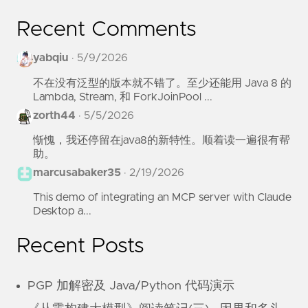
String
jregexString
=
StringUtils
.
replace
"<link\\s+url=\\\"(.+?)\\\".[^/]*
Recent Comments
System
.
out
.
println
(
jregexString
);
}
yabqiu
·
5/9/2026
不在没有泛型的版本就不错了。至少还能用 Java 8 的
Lambda, Stream, 和 ForkJoinPool ...
zorth44
·
5/5/2026
     */
惭愧，我还停留在java8的新特性。顺着读一遍很有帮
}
助。
marcusabaker35
·
2/19/2026
This demo of integrating an MCP server with Claude
Desktop a...
Recent Posts
PGP 加解密及 Java/Python 代码演示