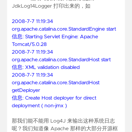
JdkLog14Logger 打印出来的，如
2008-7-7 11:19:34
org.apache.catalina.core.StandardEngine start
信息: Starting Servlet Engine: Apache
Tomcat/5.0.28
2008-7-7 11:19:34
org.apache.catalina.core.StandardHost start
信息: XML validation disabled
2008-7-7 11:19:34
org.apache.catalina.core.StandardHost
getDeployer
信息: Create Host deployer for direct
deployment ( non-jmx )
那我们能不能用 Log4J 来输出这种系统日志
呢？我们知道像 Apache 那样的大部分开源框