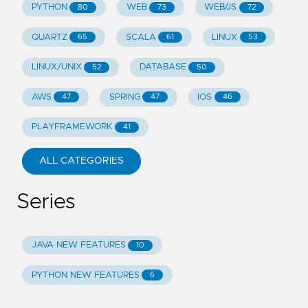
PYTHON
WEB
WEB/JS
80
73
72
QUARTZ
SCALA
LINUX
65
61
53
LINUX/UNIX
DATABASE
52
50
AWS
SPRING
IOS
47
47
46
PLAYFRAMEWORK
41
ALL CATEGORIES
Series
JAVA NEW FEATURES
10
PYTHON NEW FEATURES
6