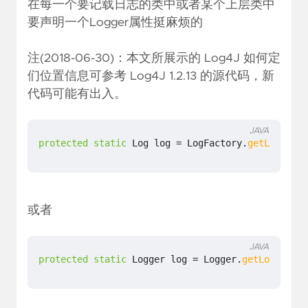
在每一个要记载日志的类中或者某个上层类中
要声明一个Logger属性挺麻烦的
注(2018-06-30)：本文所展示的 Log4J 如何定
们位置信息可参考 Log4J 1.2.13 的源代码，新
代码可能有出入。
JAVA
protected
static
Log
log
=
LogFactory
.
getLog
(
Test
或者
JAVA
protected
static
Logger
log
=
Logger
.
getLogger
(
Te