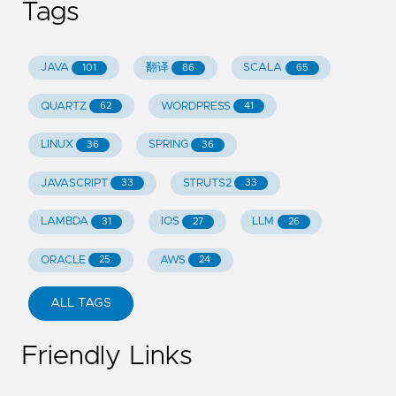
Tags
JAVA
翻译
SCALA
101
86
65
QUARTZ
WORDPRESS
62
41
LINUX
SPRING
36
36
JAVASCRIPT
STRUTS2
33
33
LAMBDA
IOS
LLM
31
27
26
ORACLE
AWS
25
24
ALL TAGS
Friendly Links