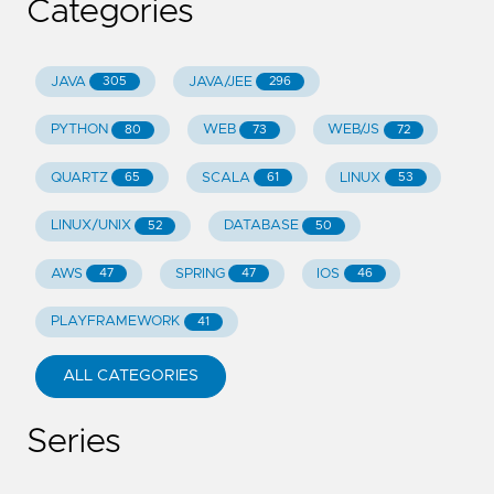
Categories
JAVA
JAVA/JEE
305
296
PYTHON
WEB
WEB/JS
80
73
72
QUARTZ
SCALA
LINUX
65
61
53
LINUX/UNIX
DATABASE
52
50
AWS
SPRING
IOS
47
47
46
PLAYFRAMEWORK
41
ALL CATEGORIES
Series