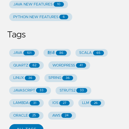
JAVA NEW FEATURES
10
PYTHON NEW FEATURES
6
Tags
JAVA
翻译
SCALA
101
86
65
QUARTZ
WORDPRESS
62
41
LINUX
SPRING
36
36
JAVASCRIPT
STRUTS2
33
33
LAMBDA
IOS
LLM
31
27
26
ORACLE
AWS
25
24