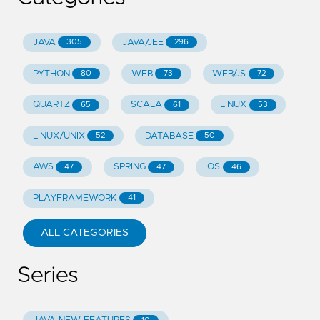
JAVA
JAVA/JEE
305
296
PYTHON
WEB
WEB/JS
80
73
72
QUARTZ
SCALA
LINUX
65
61
53
LINUX/UNIX
DATABASE
52
50
AWS
SPRING
IOS
47
47
46
PLAYFRAMEWORK
41
ALL CATEGORIES
Series