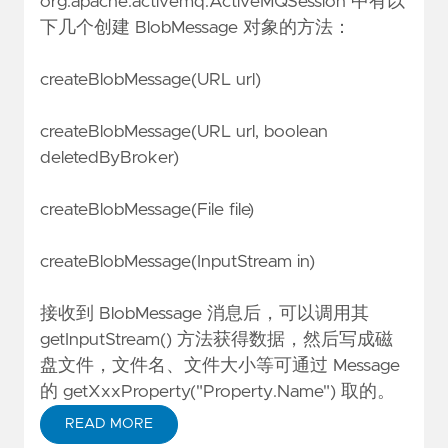
org.apache.activemq.ActiveMQSession
中有以
下几个创建 BlobMessage 对象的方法：
createBlobMessage(URL url)
createBlobMessage(URL url, boolean
deletedByBroker)
createBlobMessage(File file)
createBlobMessage(InputStream in)
接收到 BlobMessage 消息后，可以调用其
getInputStream() 方法获得数据，然后写成磁
盘文件，文件名、文件大小等可通过 Message
的 getXxxProperty("Property.Name") 取的。
READ MORE