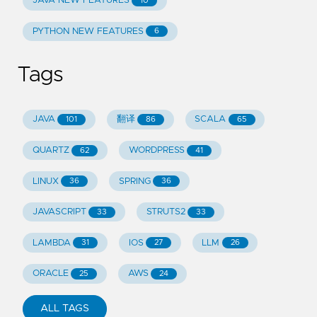
JAVA NEW FEATURES
10
PYTHON NEW FEATURES
6
Tags
JAVA
翻译
SCALA
101
86
65
QUARTZ
WORDPRESS
62
41
LINUX
SPRING
36
36
JAVASCRIPT
STRUTS2
33
33
LAMBDA
IOS
LLM
31
27
26
ORACLE
AWS
25
24
ALL TAGS