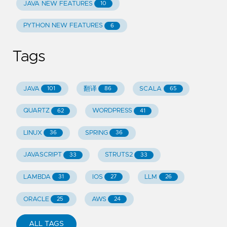
JAVA NEW FEATURES
10
PYTHON NEW FEATURES
6
Tags
JAVA
翻译
SCALA
101
86
65
QUARTZ
WORDPRESS
62
41
LINUX
SPRING
36
36
JAVASCRIPT
STRUTS2
33
33
LAMBDA
IOS
LLM
31
27
26
ORACLE
AWS
25
24
ALL TAGS