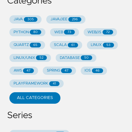
Categories
JAVA
JAVA/JEE
305
296
PYTHON
WEB
WEB/JS
80
73
72
QUARTZ
SCALA
LINUX
65
61
53
LINUX/UNIX
DATABASE
52
50
AWS
SPRING
IOS
47
47
46
PLAYFRAMEWORK
41
ALL CATEGORIES
Series