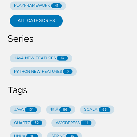
PLAYFRAMEWORK
41
ALL CATEGORIES
Series
JAVA NEW FEATURES
10
PYTHON NEW FEATURES
6
Tags
JAVA
翻译
SCALA
101
86
65
QUARTZ
WORDPRESS
62
41
LINUX
SPRING
36
36