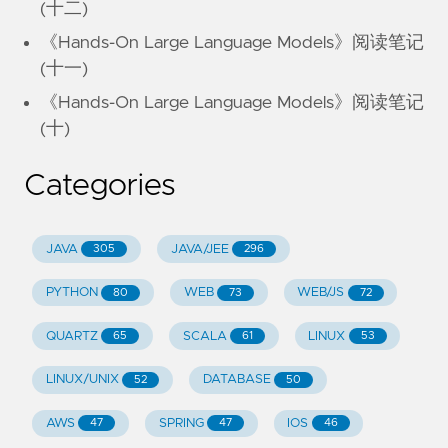
(十二)
《Hands-On Large Language Models》阅读笔记
(十一)
《Hands-On Large Language Models》阅读笔记
(十)
Categories
JAVA
JAVA/JEE
305
296
PYTHON
WEB
WEB/JS
80
73
72
QUARTZ
SCALA
LINUX
65
61
53
LINUX/UNIX
DATABASE
52
50
AWS
SPRING
IOS
47
47
46