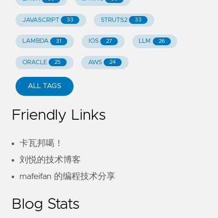
JAVASCRIPT
STRUTS2
33
33
LAMBDA
IOS
LLM
31
27
26
ORACLE
AWS
25
24
ALL TAGS
Friendly Links
卡瓦邦噶！
刘悦的技术博客
mafeifan 的编程技术分享
Blog Stats