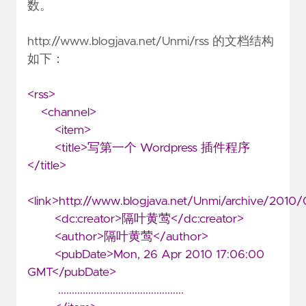
数。
http://www.blogjava.net/Unmi/rss
的文档结构
如下：
<rss>
<channel>
<item>
<title>写第一个 Wordpress 插件程序
</title>
<link>http://www.blogjava.net/Unmi/archive/2010
<dc:creator>隔叶黄莺</dc:creator>
<author>隔叶黄莺</author>
<pubDate>Mon, 26 Apr 2010 17:06:00
GMT</pubDate>
..............................................