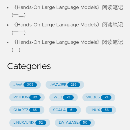
《Hands-On Large Language Models》阅读笔记
(十二)
《Hands-On Large Language Models》阅读笔记
(十一)
《Hands-On Large Language Models》阅读笔记
(十)
Categories
JAVA
JAVA/JEE
305
296
PYTHON
WEB
WEB/JS
80
73
72
QUARTZ
SCALA
LINUX
65
61
53
LINUX/UNIX
DATABASE
52
50