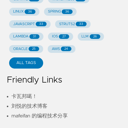
LINUX
SPRING
36
36
JAVASCRIPT
STRUTS2
33
33
LAMBDA
IOS
LLM
31
27
26
ORACLE
AWS
25
24
ALL TAGS
Friendly Links
卡瓦邦噶！
刘悦的技术博客
mafeifan 的编程技术分享