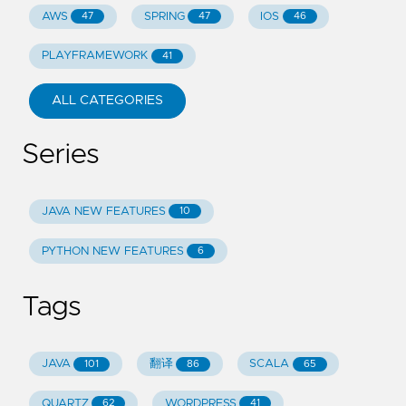
AWS
SPRING
IOS
47
47
46
PLAYFRAMEWORK
41
ALL CATEGORIES
Series
JAVA NEW FEATURES
10
PYTHON NEW FEATURES
6
Tags
JAVA
翻译
SCALA
101
86
65
QUARTZ
WORDPRESS
62
41