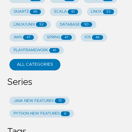
QUARTZ
SCALA
LINUX
65
61
53
LINUX/UNIX
DATABASE
52
50
AWS
SPRING
IOS
47
47
46
PLAYFRAMEWORK
41
ALL CATEGORIES
Series
JAVA NEW FEATURES
10
PYTHON NEW FEATURES
6
Tags