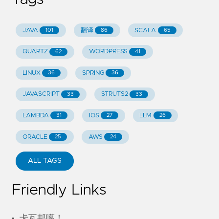
JAVA
翻译
SCALA
101
86
65
QUARTZ
WORDPRESS
62
41
LINUX
SPRING
36
36
JAVASCRIPT
STRUTS2
33
33
LAMBDA
IOS
LLM
31
27
26
ORACLE
AWS
25
24
ALL TAGS
Friendly Links
卡瓦邦噶！