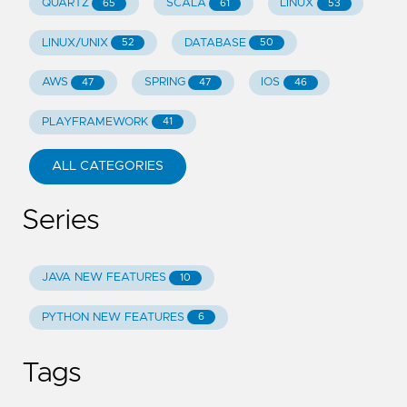
QUARTZ
SCALA
LINUX
65
61
53
LINUX/UNIX
DATABASE
52
50
AWS
SPRING
IOS
47
47
46
PLAYFRAMEWORK
41
ALL CATEGORIES
Series
JAVA NEW FEATURES
10
PYTHON NEW FEATURES
6
Tags