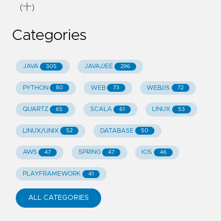
(十)
Categories
JAVA
JAVA/JEE
305
296
PYTHON
WEB
WEB/JS
80
73
72
QUARTZ
SCALA
LINUX
65
61
53
LINUX/UNIX
DATABASE
52
50
AWS
SPRING
IOS
47
47
46
PLAYFRAMEWORK
41
ALL CATEGORIES