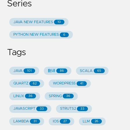
Series
JAVA NEW FEATURES
10
PYTHON NEW FEATURES
6
Tags
JAVA
翻译
SCALA
101
86
65
QUARTZ
WORDPRESS
62
41
LINUX
SPRING
36
36
JAVASCRIPT
STRUTS2
33
33
LAMBDA
IOS
LLM
31
27
26