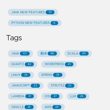
JAVA NEW FEATURES
10
PYTHON NEW FEATURES
6
Tags
JAVA
翻译
SCALA
101
86
65
QUARTZ
WORDPRESS
62
41
LINUX
SPRING
36
36
JAVASCRIPT
STRUTS2
33
33
LAMBDA
IOS
LLM
31
27
26
ORACLE
AWS
25
24