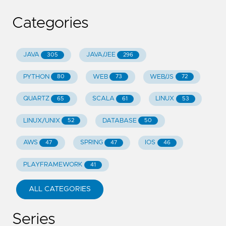
Categories
JAVA
JAVA/JEE
305
296
PYTHON
WEB
WEB/JS
80
73
72
QUARTZ
SCALA
LINUX
65
61
53
LINUX/UNIX
DATABASE
52
50
AWS
SPRING
IOS
47
47
46
PLAYFRAMEWORK
41
ALL CATEGORIES
Series