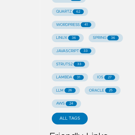
QUARTZ
62
WORDPRESS
41
LINUX
SPRING
36
36
JAVASCRIPT
33
STRUTS2
33
LAMBDA
IOS
31
27
LLM
ORACLE
26
25
AWS
24
ALL TAGS