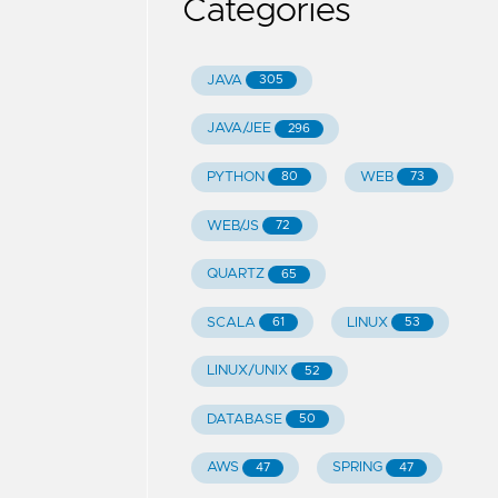
Categories
JAVA
305
JAVA/JEE
296
PYTHON
WEB
80
73
WEB/JS
72
QUARTZ
65
SCALA
LINUX
61
53
LINUX/UNIX
52
DATABASE
50
AWS
SPRING
47
47