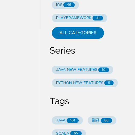
IOS
46
PLAYFRAMEWORK
41
ALL CATEGORIES
Series
JAVA NEW FEATURES
10
PYTHON NEW FEATURES
6
Tags
JAVA
翻译
101
86
SCALA
65