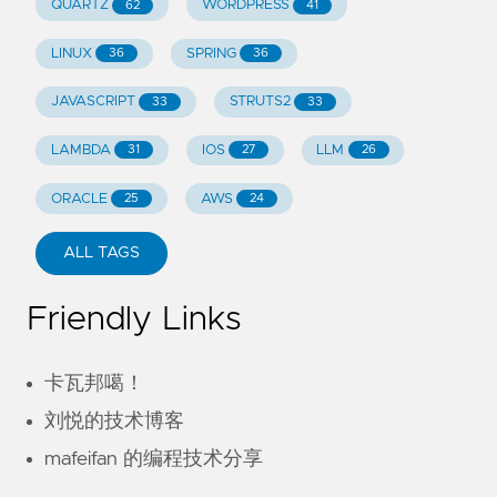
QUARTZ
WORDPRESS
62
41
LINUX
SPRING
36
36
JAVASCRIPT
STRUTS2
33
33
LAMBDA
IOS
LLM
31
27
26
ORACLE
AWS
25
24
ALL TAGS
Friendly Links
卡瓦邦噶！
刘悦的技术博客
mafeifan 的编程技术分享