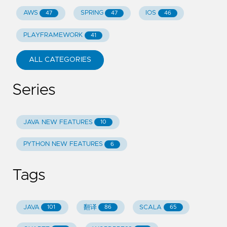
AWS
SPRING
IOS
47
47
46
PLAYFRAMEWORK
41
ALL CATEGORIES
Series
JAVA NEW FEATURES
10
PYTHON NEW FEATURES
6
Tags
JAVA
翻译
SCALA
101
86
65