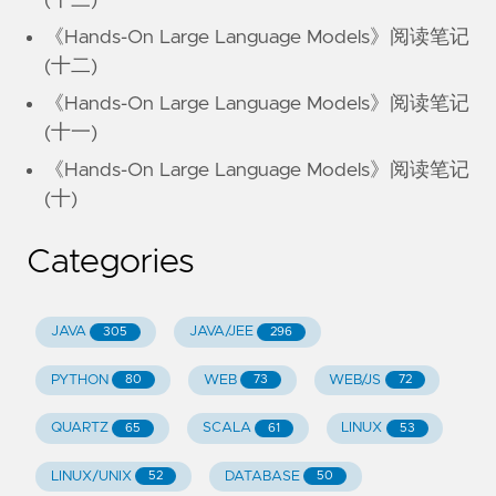
《Hands-On Large Language Models》阅读笔记
(十二)
《Hands-On Large Language Models》阅读笔记
(十一)
《Hands-On Large Language Models》阅读笔记
(十)
Categories
JAVA
JAVA/JEE
305
296
PYTHON
WEB
WEB/JS
80
73
72
QUARTZ
SCALA
LINUX
65
61
53
LINUX/UNIX
DATABASE
52
50