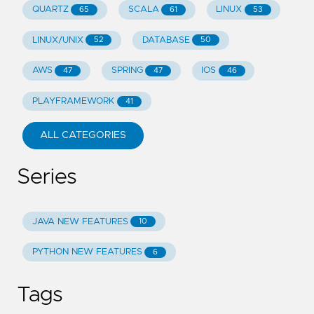
QUARTZ
SCALA
LINUX
65
61
53
LINUX/UNIX
DATABASE
52
50
AWS
SPRING
IOS
47
47
46
PLAYFRAMEWORK
41
ALL CATEGORIES
Series
JAVA NEW FEATURES
10
PYTHON NEW FEATURES
6
Tags