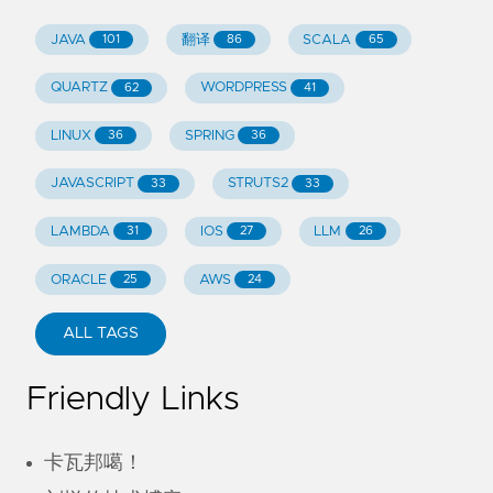
JAVA
翻译
SCALA
101
86
65
QUARTZ
WORDPRESS
62
41
LINUX
SPRING
36
36
JAVASCRIPT
STRUTS2
33
33
LAMBDA
IOS
LLM
31
27
26
ORACLE
AWS
25
24
ALL TAGS
Friendly Links
卡瓦邦噶！