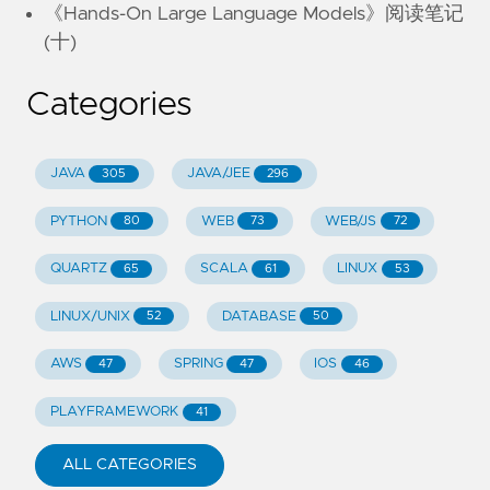
《Hands-On Large Language Models》阅读笔记
(十)
Categories
JAVA
JAVA/JEE
305
296
PYTHON
WEB
WEB/JS
80
73
72
QUARTZ
SCALA
LINUX
65
61
53
LINUX/UNIX
DATABASE
52
50
AWS
SPRING
IOS
47
47
46
PLAYFRAMEWORK
41
ALL CATEGORIES