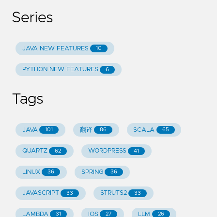
Series
JAVA NEW FEATURES
10
PYTHON NEW FEATURES
6
Tags
JAVA
翻译
SCALA
101
86
65
QUARTZ
WORDPRESS
62
41
LINUX
SPRING
36
36
JAVASCRIPT
STRUTS2
33
33
LAMBDA
IOS
LLM
31
27
26