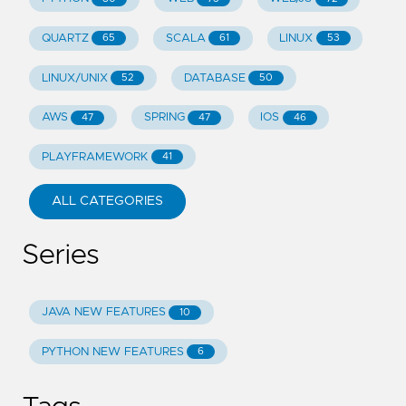
QUARTZ
SCALA
LINUX
65
61
53
LINUX/UNIX
DATABASE
52
50
AWS
SPRING
IOS
47
47
46
PLAYFRAMEWORK
41
ALL CATEGORIES
Series
JAVA NEW FEATURES
10
PYTHON NEW FEATURES
6