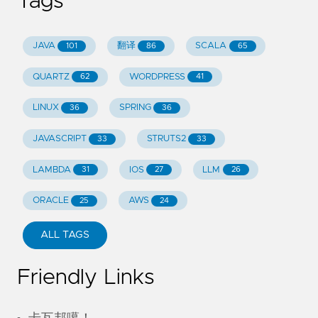
Tags
JAVA
翻译
SCALA
101
86
65
QUARTZ
WORDPRESS
62
41
LINUX
SPRING
36
36
JAVASCRIPT
STRUTS2
33
33
LAMBDA
IOS
LLM
31
27
26
ORACLE
AWS
25
24
ALL TAGS
Friendly Links