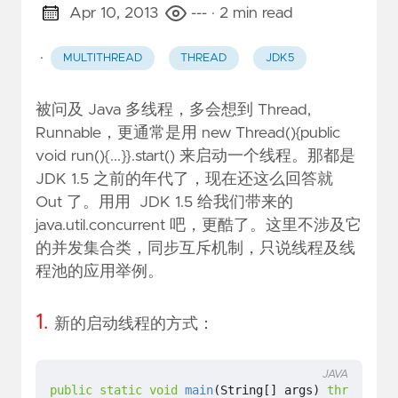
Apr 10, 2013
---
· 2 min read
·
MULTITHREAD
THREAD
JDK5
被问及 Java 多线程，多会想到 Thread,
Runnable，更通常是用 new Thread(){public
void run(){...}}.start() 来启动一个线程。那都是
JDK 1.5 之前的年代了，现在还这么回答就
Out 了。用用 JDK 1.5 给我们带来的
java.util.concurrent 吧，更酷了。这里不涉及它
的并发集合类，同步互斥机制，只说线程及线
程池的应用举例。
1.
新的启动线程的方式：
JAVA
public
static
void
main
(
String
[]
args
)
throws
Exc