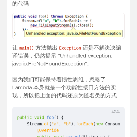
的代码
让
方法抛出
还是不解决决编
main()
Exception
译错误，仍然提示 "Unhandled exception:
java.io.FileNotFoundException"。
因为我们可能保持着惯性思维，忽略了
Lambda 本身就是一个功能性接口方法的实
现，所以把上面的代码还原为匿名类的方式
JAVA
public
void
foo
()
{
Stream
.
of
(
"a"
,
"b"
).
forEach
(
new
Consumer
<
Stri
@Override
public
void
accept
(
String
s
)
{