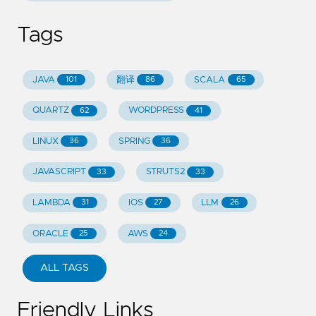
Tags
JAVA
翻译
SCALA
101
86
65
QUARTZ
WORDPRESS
62
41
LINUX
SPRING
36
36
JAVASCRIPT
STRUTS2
33
33
LAMBDA
IOS
LLM
31
27
26
ORACLE
AWS
25
24
ALL TAGS
Friendly Links