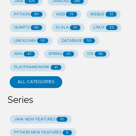
JAVA
JAVA/JEE
305
296
PYTHON
WEB
WEB/JS
80
73
72
QUARTZ
SCALA
LINUX
65
61
53
LINUX/UNIX
DATABASE
52
50
AWS
SPRING
IOS
47
47
46
PLAYFRAMEWORK
41
ALL CATEGORIES
Series
JAVA NEW FEATURES
10
PYTHON NEW FEATURES
6