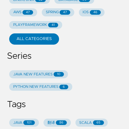
AWS
SPRING
IOS
47
47
46
PLAYFRAMEWORK
41
ALL CATEGORIES
Series
JAVA NEW FEATURES
10
PYTHON NEW FEATURES
6
Tags
JAVA
翻译
SCALA
101
86
65