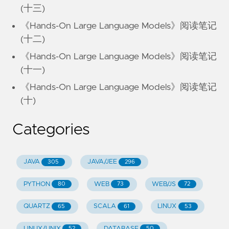
(十三)
《Hands-On Large Language Models》阅读笔记
(十二)
《Hands-On Large Language Models》阅读笔记
(十一)
《Hands-On Large Language Models》阅读笔记
(十)
Categories
JAVA
JAVA/JEE
305
296
PYTHON
WEB
WEB/JS
80
73
72
QUARTZ
SCALA
LINUX
65
61
53
LINUX/UNIX
DATABASE
52
50