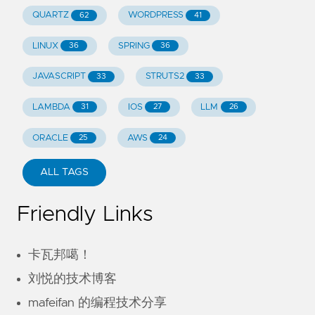
QUARTZ
WORDPRESS
62
41
LINUX
SPRING
36
36
JAVASCRIPT
STRUTS2
33
33
LAMBDA
IOS
LLM
31
27
26
ORACLE
AWS
25
24
ALL TAGS
Friendly Links
卡瓦邦噶！
刘悦的技术博客
mafeifan 的编程技术分享