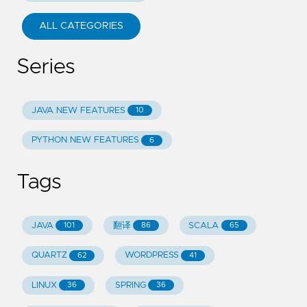
ALL CATEGORIES
Series
JAVA NEW FEATURES
10
PYTHON NEW FEATURES
6
Tags
JAVA
翻译
SCALA
101
86
65
QUARTZ
WORDPRESS
62
41
LINUX
SPRING
36
36