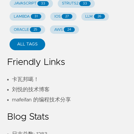
JAVASCRIPT
STRUTS2
33
33
LAMBDA
IOS
LLM
31
27
26
ORACLE
AWS
25
24
ALL TAGS
Friendly Links
卡瓦邦噶！
刘悦的技术博客
mafeifan 的编程技术分享
Blog Stats