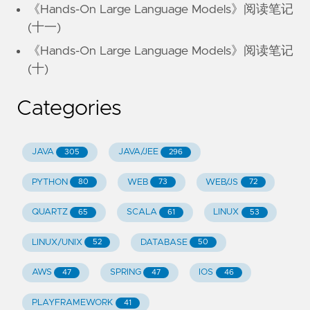
《Hands-On Large Language Models》阅读笔记
(十一)
《Hands-On Large Language Models》阅读笔记
(十)
Categories
JAVA
JAVA/JEE
305
296
PYTHON
WEB
WEB/JS
80
73
72
QUARTZ
SCALA
LINUX
65
61
53
LINUX/UNIX
DATABASE
52
50
AWS
SPRING
IOS
47
47
46
PLAYFRAMEWORK
41