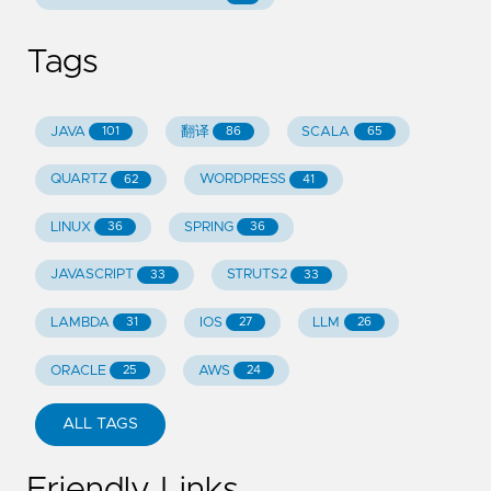
Tags
JAVA
翻译
SCALA
101
86
65
QUARTZ
WORDPRESS
62
41
LINUX
SPRING
36
36
JAVASCRIPT
STRUTS2
33
33
LAMBDA
IOS
LLM
31
27
26
ORACLE
AWS
25
24
ALL TAGS
Friendly Links