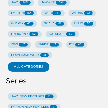
JAVA
JAVA/JEE
305
296
PYTHON
WEB
WEB/JS
80
73
72
QUARTZ
SCALA
LINUX
65
61
53
LINUX/UNIX
DATABASE
52
50
AWS
SPRING
IOS
47
47
46
PLAYFRAMEWORK
41
ALL CATEGORIES
Series
JAVA NEW FEATURES
10
PYTHON NEW FEATURES
6