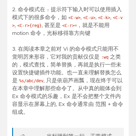
2. 命令模式在
提示符下输入时可以使用插入
:
模式下的很多命令，如
,
,
,
<C-w>
<C-u>
<C-k>
<C-v
,
, 甚至是
，就是不能用
>
<C-r>{reg}
<C-r>=
motion 命令，光标移得靠方向键
3. 在阅读本章之前对 Vi 的命令模式只能用不
觉明厉来形容，它对我的贡献仅仅是
之类
:wq
的，模式查找，简单替换，再就是执行一些未
设置快捷键插件功能。也一直未理解替换怎么
是
, 只是依葫芦画瓢，现在终于可以
%s/abc/dev
在本章中理解那些命令了。从中真的能体会到
Ex 命令模式的乐趣，Ex 是不会把整个文件内
容显示在屏幕上的, Ex 命令通常由 范围 + 命令
组成。