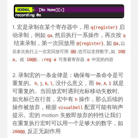
1. 宏是录制在某个寄存器中，用
启
q{register}
动录制，例如
, 然后执行一系操作，再次按
qa
q
结束录制，第一次回放用
, 如
@{register}
@a
,以
后多次执行上一次宏回放可用
@@
.也可以支持数字,如
10@
a
, 或
10@@
.
:reg a
可查看寄存器
a
中宏的内容
2. 录制宏的一条金律是：确保每一条命令是可
重复的。
,
,
,
, 没什么意义，而
,
,
就是
h
j
k
l
0e
A
I
可重复的。当回放宏时遇到光标移动失败时,
如光标已在行首，宏中有
操作，那么后续的
h
操作被放弃，根据
配置可能有响声
visualbell
提示。宏的 motion 失败即放弃的特性让我们
在重复执行宏时可以用一个足够大的数字，如
, 反正无副作用
200@@