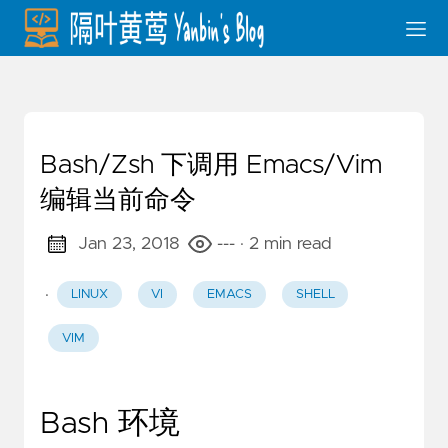
Bash/Zsh 下调用 Emacs/Vim
编辑当前命令
Jan 23, 2018
---
· 2 min read
·
LINUX
VI
EMACS
SHELL
VIM
Bash 环境