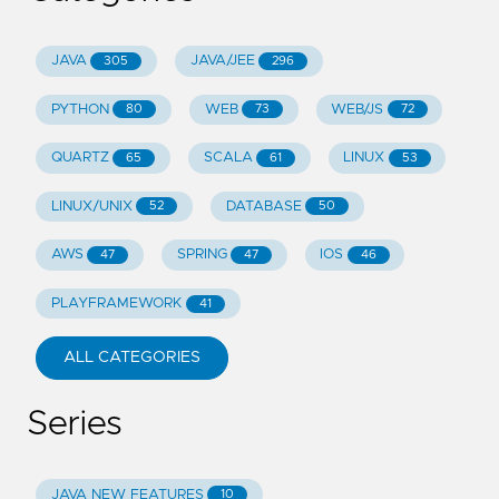
JAVA
JAVA/JEE
305
296
PYTHON
WEB
WEB/JS
80
73
72
QUARTZ
SCALA
LINUX
65
61
53
LINUX/UNIX
DATABASE
52
50
AWS
SPRING
IOS
47
47
46
PLAYFRAMEWORK
41
ALL CATEGORIES
Series
JAVA NEW FEATURES
10