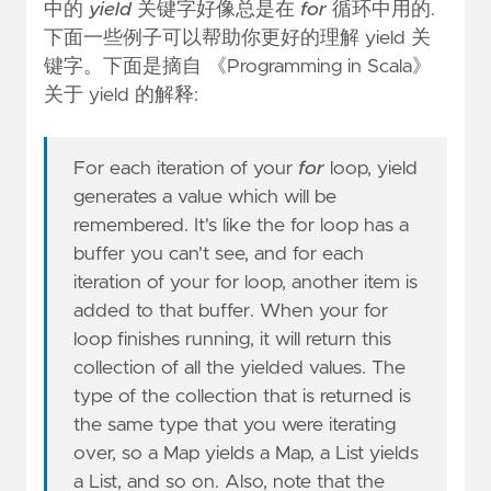
中的
yield
关键字好像总是在
for
循环中用的.
下面一些例子可以帮助你更好的理解 yield 关
键字。下面是摘自 《Programming in Scala》
关于 yield 的解释:
For each iteration of your
for
loop, yield
generates a value which will be
remembered. It's like the for loop has a
buffer you can't see, and for each
iteration of your for loop, another item is
added to that buffer. When your for
loop finishes running, it will return this
collection of all the yielded values. The
type of the collection that is returned is
the same type that you were iterating
over, so a Map yields a Map, a List yields
a List, and so on. Also, note that the