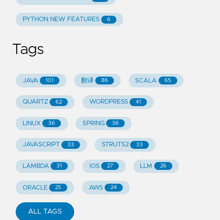
PYTHON NEW FEATURES
6
Tags
JAVA
翻译
SCALA
101
86
65
QUARTZ
WORDPRESS
62
41
LINUX
SPRING
36
36
JAVASCRIPT
STRUTS2
33
33
LAMBDA
IOS
LLM
31
27
26
ORACLE
AWS
25
24
ALL TAGS