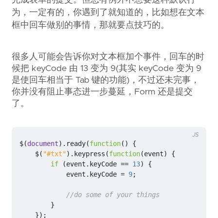
完成表单的提交。但总有例外不想要这种默认行
为，一定有的，你遇到了就知道的，比如想在文本
框中回车做别的事情，那就要点技巧的。
很多人可能会告诉你对文本框加个事件，回车的时
候把 keyCode 由 13 变为 9(其实 keyCode 变为 9
是使回车相当于 Tab 键的功能)，不过还未完事，
你并没有阻止事态进一步蔓延，Form 还是提交
了。
JS
$
(
document
).
ready
(
function
()
{
$
(
"#txt"
).
keypress
(
function
(
event
)
{
if
(
event
.
keyCode
==
13
)
{
event
.
keyCode
=
9
;
}
});