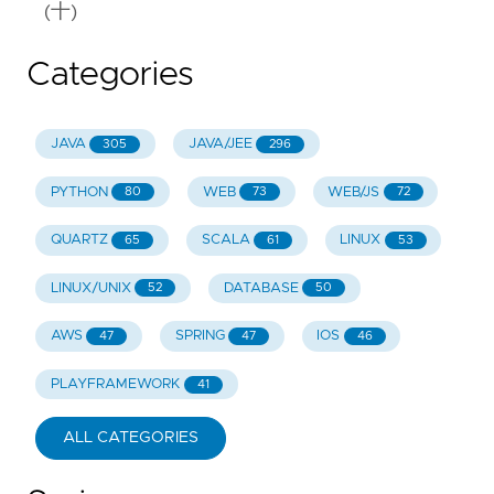
(十)
Categories
JAVA
JAVA/JEE
305
296
PYTHON
WEB
WEB/JS
80
73
72
QUARTZ
SCALA
LINUX
65
61
53
LINUX/UNIX
DATABASE
52
50
AWS
SPRING
IOS
47
47
46
PLAYFRAMEWORK
41
ALL CATEGORIES