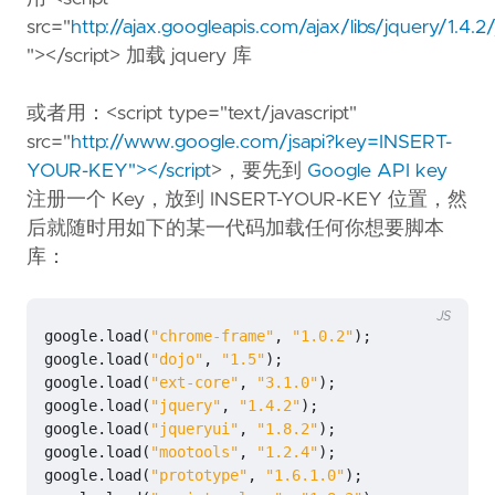
src="
http://ajax.googleapis.com/ajax/libs/jquery/1.4.2/
"></script> 加载 jquery 库
或者用：<script type="text/javascript"
src="
http://www.google.com/jsapi?key=INSERT-
YOUR-KEY"></script
>，要先到
Google API key
注册一个 Key，放到 INSERT-YOUR-KEY 位置，然
后就随时用如下的某一代码加载任何你想要脚本
库：
JS
google
.
load
(
"chrome-frame"
,
"1.0.2"
);
google
.
load
(
"dojo"
,
"1.5"
);
google
.
load
(
"ext-core"
,
"3.1.0"
);
google
.
load
(
"jquery"
,
"1.4.2"
);
google
.
load
(
"jqueryui"
,
"1.8.2"
);
google
.
load
(
"mootools"
,
"1.2.4"
);
google
.
load
(
"prototype"
,
"1.6.1.0"
);