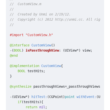
@interface
CustomView
()
-
(
BOOL
)
isPassthroughView
:
(
UIView
*
)
view
;
@end
@implementation
CustomView
{
BOOL
testHits
;
}
@synthesize
passthroughViews
=
_passthroughViews
;
-(
UIView
*
)
hitTest:
(
CGPoint
)
point
withEvent:
(
UIEven
if
(
testHits
){
return
nil
;