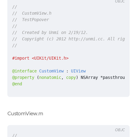
OBJC
@interface
CustomView
 : 
UIView
@property
(
nonatomic
,
copy
)
NSArray
*
passthroughVie
@end
CustomView.m
OBJC