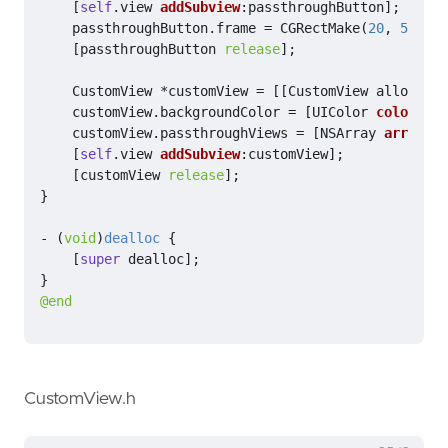
[
self
.
view
addSubview
:
passthroughButton
];
passthroughButton
.
frame
=
CGRectMake
(
20
,
50
,
12
[
passthroughButton
release
];
CustomView
*
customView
=
[[
CustomView
alloc
]
in
customView
.
backgroundColor
=
[
UIColor
colorWith
customView
.
passthroughViews
=
[
NSArray
arrayWit
[
self
.
view
addSubview
:
customView
];
[
customView
release
];
}
-
(
void
)
dealloc
{
[
super
dealloc
];
}
@end
CustomView.h