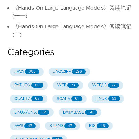
《Hands-On Large Language Models》阅读笔记
(十一)
《Hands-On Large Language Models》阅读笔记
(十)
Categories
JAVA
JAVA/JEE
305
296
PYTHON
WEB
WEB/JS
80
73
72
QUARTZ
SCALA
LINUX
65
61
53
LINUX/UNIX
DATABASE
52
50
AWS
SPRING
IOS
47
47
46