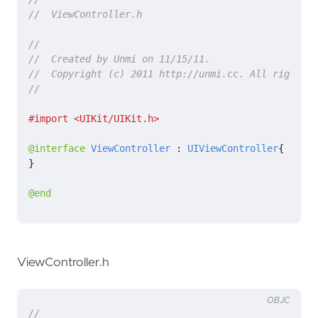
@interface
ViewController
 : 
UIViewController
{
}
@end
ViewController.h
OBJC