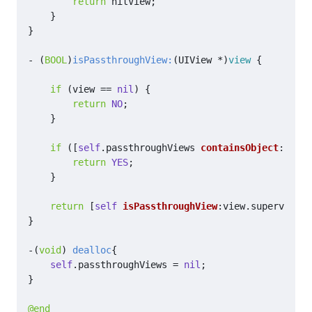
return
hitView
;
}
}
-
(
BOOL
)
isPassthroughView:
(
UIView
*
)
view
{
if
(
view
==
nil
)
{
return
NO
;
}
if
([
self
.
passthroughViews
containsObject
:
view
]
return
YES
;
}
return
[
self
isPassthroughView
:
view
.
superview
];
}
-(
void
)
dealloc
{
self
.
passthroughViews
=
nil
;
}
@end