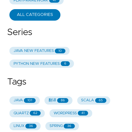
PLAYFRAMEWORK
41
ALL CATEGORIES
Series
JAVA NEW FEATURES
10
PYTHON NEW FEATURES
6
Tags
JAVA
翻译
SCALA
101
86
65
QUARTZ
WORDPRESS
62
41
LINUX
SPRING
36
36