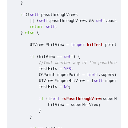
}
if
(
!
self
.
passthroughViews
||
(
self
.
passthroughViews
&&
self
.
passthrou
return
self
;
}
else
{
UIView
*
hitView
=
[
super
hitTest
:
point
with
if
(
hitView
==
self
)
{
testHits
=
YES
;
CGPoint
superPoint
=
[
self
.
superview
co
UIView
*
superHitView
=
[
self
.
superview
testHits
=
NO
;
if
([
self
isPassthroughView
:
superHitVie
hitView
=
superHitView
;
}
}