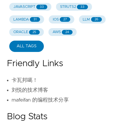
JAVASCRIPT
STRUTS2
33
33
LAMBDA
IOS
LLM
31
27
26
ORACLE
AWS
25
24
ALL TAGS
Friendly Links
卡瓦邦噶！
刘悦的技术博客
mafeifan 的编程技术分享
Blog Stats