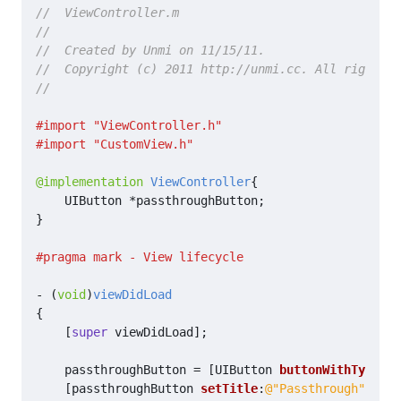
@implementation
ViewController
{
UIButton
*
passthroughButton
;
}
-
(
void
)
viewDidLoad
{
[
super
viewDidLoad
];
passthroughButton
=
[
UIButton
buttonWithType
:
UI
[
passthroughButton
setTitle
:
@"Passthrough"
forS