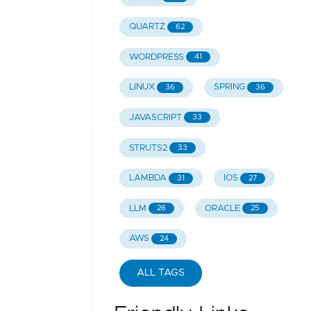
QUARTZ
62
WORDPRESS
41
LINUX
SPRING
36
36
JAVASCRIPT
33
STRUTS2
33
LAMBDA
IOS
31
27
LLM
ORACLE
26
25
AWS
24
ALL TAGS