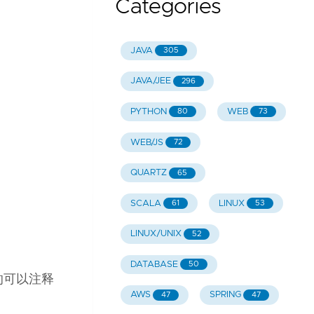
Categories
JAVA
305
JAVA/JEE
296
PYTHON
WEB
80
73
WEB/JS
72
QUARTZ
65
SCALA
LINUX
61
53
LINUX/UNIX
52
DATABASE
50
他的可以注释
AWS
SPRING
47
47