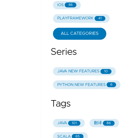
IOS
46
PLAYFRAMEWORK
41
ALL CATEGORIES
Series
JAVA NEW FEATURES
10
PYTHON NEW FEATURES
6
Tags
JAVA
翻译
101
86
SCALA
65