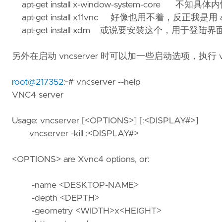
apt-get install x-window-system-core 不知具体
apt-get install x11vnc 好像也用不着，反正我是用 
apt-get install xdm 或说要安装这个，用
另外在启动 vncserver 时可以加一些启动选项，执行 vnc
root@217352
:~# vncserver --help
VNC4 server
Usage: vncserver [<OPTIONS>] [:<DISPLAY#>]
vncserver -kill :<DISPLAY#>
<OPTIONS> are Xvnc4 options, or:
-name <DESKTOP-NAME>
-depth <DEPTH>
-geometry <WIDTH>x<HEIGHT>