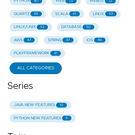
PYTHON
WEB
WEB/JS
80
73
72
QUARTZ
SCALA
LINUX
65
61
53
LINUX/UNIX
DATABASE
52
50
AWS
SPRING
IOS
47
47
46
PLAYFRAMEWORK
41
ALL CATEGORIES
Series
JAVA NEW FEATURES
10
PYTHON NEW FEATURES
6