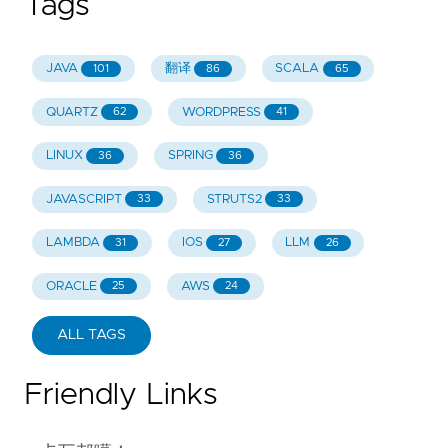
Tags
JAVA
翻译
SCALA
101
86
65
QUARTZ
WORDPRESS
62
41
LINUX
SPRING
36
36
JAVASCRIPT
STRUTS2
33
33
LAMBDA
IOS
LLM
31
27
26
ORACLE
AWS
25
24
ALL TAGS
Friendly Links