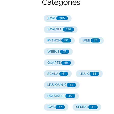
Categories
JAVA
305
JAVA/JEE
296
PYTHON
WEB
80
73
WEB/JS
72
QUARTZ
65
SCALA
LINUX
61
53
LINUX/UNIX
52
DATABASE
50
AWS
SPRING
47
47