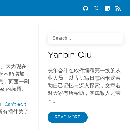
Yanbin Qiu
 了。因为现在
长年奋斗在软件编程第一线的从
：既不能增加
业人员，以古法写日志的形式帮
存完，页面一刷
助自己记忆与深入探索，文章若
t 的标题。
对大家有所帮助，实属敝人之荣
幸。
贴子
Can't edit
所有插件关了
READ MORE