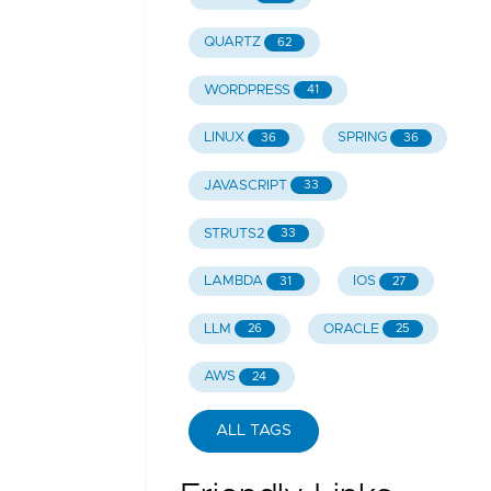
QUARTZ
62
WORDPRESS
41
LINUX
SPRING
36
36
JAVASCRIPT
33
STRUTS2
33
LAMBDA
IOS
31
27
LLM
ORACLE
26
25
AWS
24
ALL TAGS