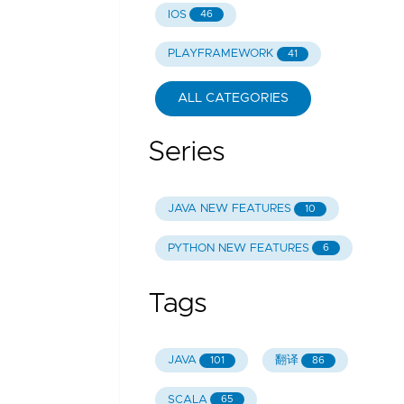
IOS
46
PLAYFRAMEWORK
41
ALL CATEGORIES
Series
JAVA NEW FEATURES
10
PYTHON NEW FEATURES
6
Tags
JAVA
翻译
101
86
SCALA
65