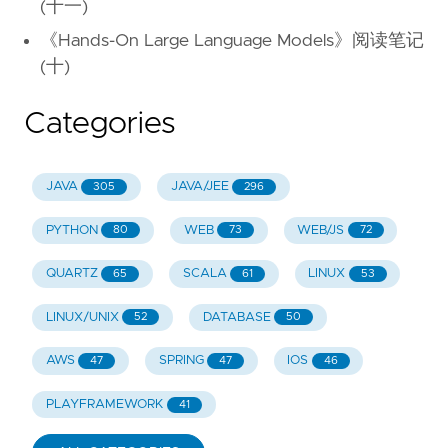
(十一)
《Hands-On Large Language Models》阅读笔记
(十)
Categories
JAVA
JAVA/JEE
305
296
PYTHON
WEB
WEB/JS
80
73
72
QUARTZ
SCALA
LINUX
65
61
53
LINUX/UNIX
DATABASE
52
50
AWS
SPRING
IOS
47
47
46
PLAYFRAMEWORK
41