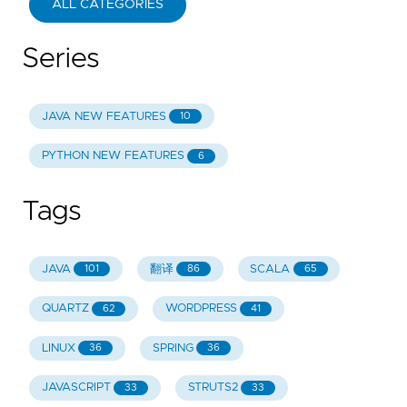
ALL CATEGORIES
Series
JAVA NEW FEATURES
10
PYTHON NEW FEATURES
6
Tags
JAVA
翻译
SCALA
101
86
65
QUARTZ
WORDPRESS
62
41
LINUX
SPRING
36
36
JAVASCRIPT
STRUTS2
33
33