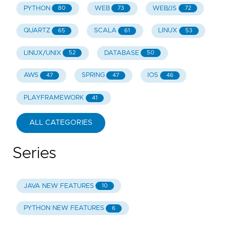
PYTHON
WEB
WEB/JS
80
73
72
QUARTZ
SCALA
LINUX
65
61
53
LINUX/UNIX
DATABASE
52
50
AWS
SPRING
IOS
47
47
46
PLAYFRAMEWORK
41
ALL CATEGORIES
Series
JAVA NEW FEATURES
10
PYTHON NEW FEATURES
6