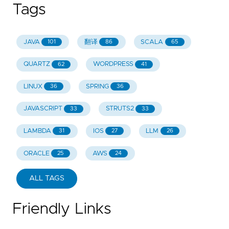
Tags
JAVA
翻译
SCALA
101
86
65
QUARTZ
WORDPRESS
62
41
LINUX
SPRING
36
36
JAVASCRIPT
STRUTS2
33
33
LAMBDA
IOS
LLM
31
27
26
ORACLE
AWS
25
24
ALL TAGS
Friendly Links