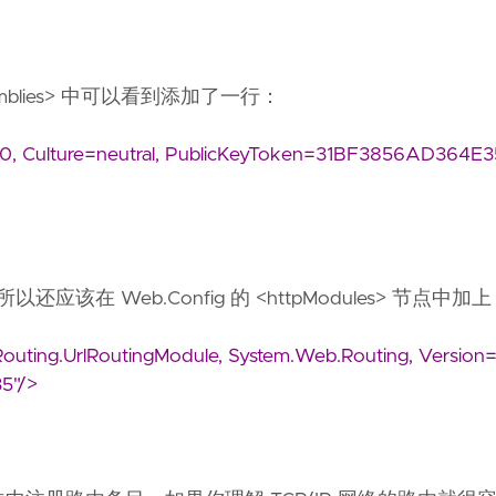
ssemblies> 中可以看到添加了一行：
.0, Culture=neutral, PublicKeyToken=31BF3856AD364E3
的，所以还应该在 Web.Config 的 <httpModules> 节点中加
ting.UrlRoutingModule, System.Web.Routing, Version=
5"/>