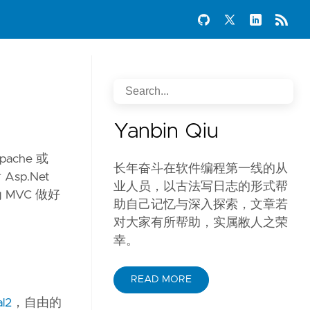
Yanbin Qiu
ache 或
长年奋斗在软件编程第一线的从
sp.Net
业人员，以古法写日志的形式帮
 MVC 做好
助自己记忆与深入探索，文章若
对大家有所帮助，实属敝人之荣
幸。
READ MORE
al2
，自由的