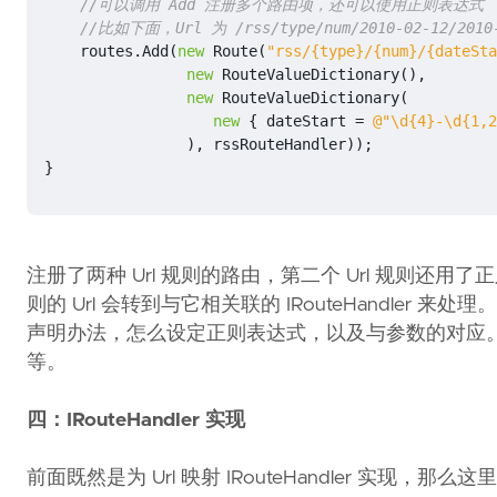
//可以调用 Add 注册多个路由项，还可以使用正则表达式
//比如下面，Url 为 /rss/type/num/2010-02-12/201
routes
.
Add
(
new
Route
(
"rss/{type}/{num}/{dateSta
new
RouteValueDictionary
(),
new
RouteValueDictionary
(
new
{
dateStart
=
@"\d{4}-\d{1,2
),
rssRouteHandler
));
}
注册了两种 Url 规则的路由，第二个 Url 规则
则的 Url 会转到与它相关联的 IRouteHandler 来处
声明办法，怎么设定正则表达式，以及与参数的对应。
等。
四：IRouteHandler 实现
前面既然是为 Url 映射 IRouteHandler 实现，那么这