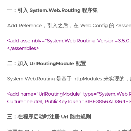
一：引入 System.Web.Routing 程序集
Add Reference，引入之后，在 Web.Config 的 <a
<add assembly="System.Web.Routing, Version=3.5.0
</assemblies>
二：加入 UrlRoutingModule 配置
System.Web.Routing 是基于 httpModules 来实现
<add name="UrlRoutingModule" type="System.Web.Rou
Culture=neutral, PublicKeyToken=31BF3856AD364E3
三：在程序启动时注册 Url 路由规则