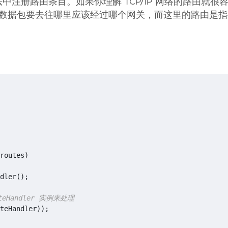
Start() 方法中注册路由条目。如果你理解 TCP/IP 网络的路由
的是数据包要去往哪里应该经过哪个网关，而这里的路由是
routes
)
dler
();
uteHandler 实例来处理
teHandler
));