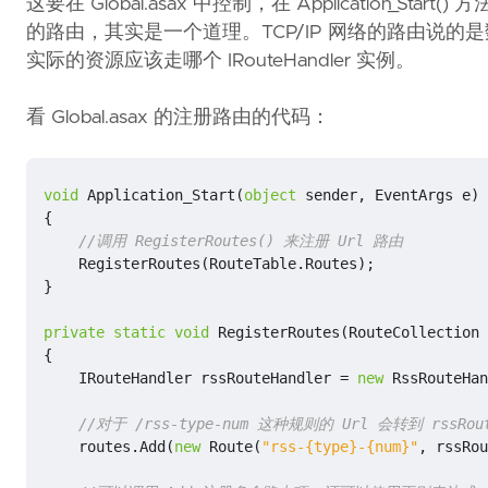
这要在 Global.asax 中控制，在 Application_
的路由，其实是一个道理。TCP/IP 网络的路由说
实际的资源应该走哪个 IRouteHandler 实例。
看 Global.asax 的注册路由的代码：
void
Application_Start
(
object
sender
,
EventArgs
e
)
{
//调用 RegisterRoutes() 来注册 Url 路由
RegisterRoutes
(
RouteTable
.
Routes
);
}
private
static
void
RegisterRoutes
(
RouteCollection
{
IRouteHandler
rssRouteHandler
=
new
RssRouteHan
//对于 /rss-type-num 这种规则的 Url 会转到 rssRo
routes
.
Add
(
new
Route
(
"rss-{type}-{num}"
,
rssRou