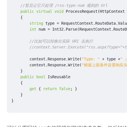
//暂且让它只处理 /rss-type-num 规则的 Url
public
virtual
void
ProcessRequest
(
HttpContext
{
string
type
=
RequestContext
.
RouteData
.
Valu
int
num
=
Int32
.
Parse
(
RequestContext
.
RouteD
//比如可以转换出实际 URI 去执行
//context.Server.Execute("rss.aspx?type="+t
context
.
Response
.
Write
(
"Type: "
+
type
+
" ;
context
.
Response
.
Write
(
"根据上面条件设置响应头
}
public
bool
IsReusable
{
get
{
return
false
;
}
}
}