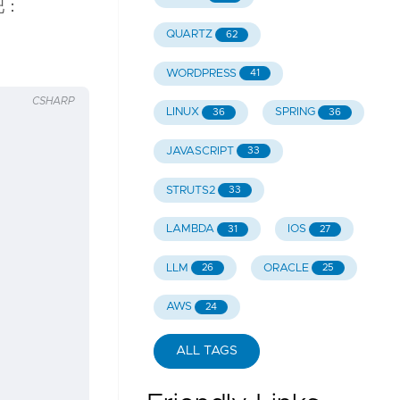
吧：
QUARTZ
62
WORDPRESS
41
CSHARP
LINUX
SPRING
36
36
JAVASCRIPT
33
STRUTS2
33
LAMBDA
IOS
31
27
LLM
ORACLE
26
25
AWS
24
ALL TAGS