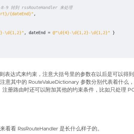
0-8-9 转到 rssRouteHandler 来处理
rt}/{dateEnd}"
,
}-\d{1,2}"
,
dateEnd
=
@"\d{4}-\d{1,2}-\d{1,2}"
}
还用了正则表达式来约束，注意大括号里的参数在以后是可以得
理。注意其中的 RouteValueDictionary 参数分别代表着
注册路由时还可以附加其他的约束条件，比如只处理 POS
里来看看 RssRouteHandler 是长什么样子的。