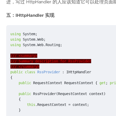
进，写过 HttpHandler 的人应该知道它可以处理页面
五：IHttpHandler 实现
using
System
;
using
System.Web
;
using
System.Web.Routing
;
/// <summary>
/// Summary description for RssProvider
/// </summary>
public
class
RssProvider
:
IHttpHandler
{
public
RequestContext
RequestContext
{
get
;
pri
public
RssProvider
(
RequestContext
context
)
{
this
.
RequestContext
=
context
;
}