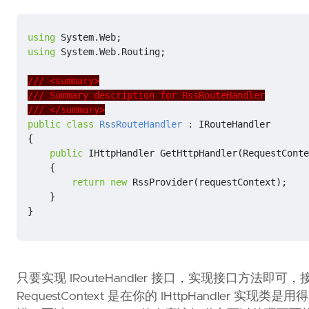
using
System.Web
;
using
System.Web.Routing
;
/// <summary>
/// Summary description for RssRouteHandler
/// </summary>
public
class
RssRouteHandler
:
IRouteHandler
{
public
IHttpHandler
GetHttpHandler
(
RequestConte
{
return
new
RssProvider
(
requestContext
);
}
}
只要实现 IRouteHandler 接口，实现接口方法即可，
RequestContext 是在你的 IHttpHandler 实现类是用得着