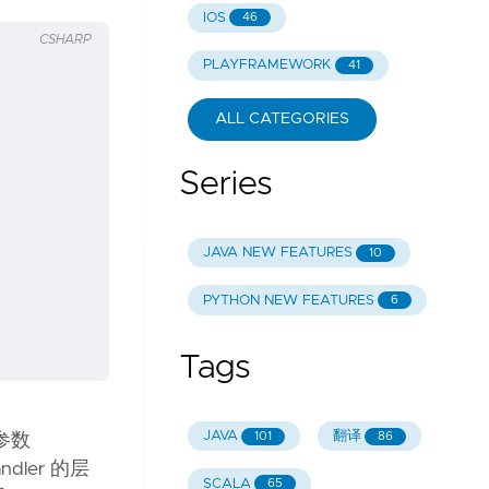
IOS
46
CSHARP
PLAYFRAMEWORK
41
ALL CATEGORIES
Series
JAVA NEW FEATURES
10
PYTHON NEW FEATURES
6
Tags
JAVA
翻译
101
86
且参数
ndler 的层
SCALA
65