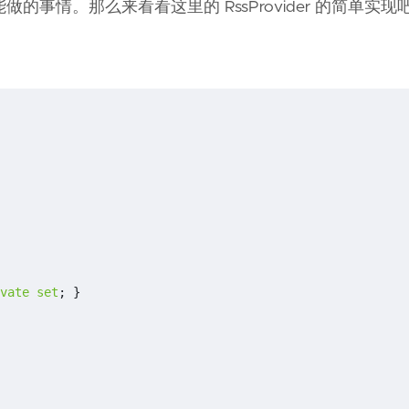
能做的事情。那么来看看这里的 RssProvider 的简单实现
vate
set
;
}