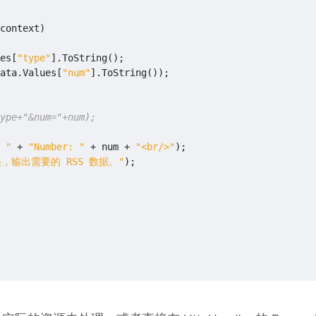
context
)
es
[
"type"
].
ToString
();
ata
.
Values
[
"num"
].
ToString
());
ype+"&num="+num);
 "
+
"Number: "
+
num
+
"<br/>"
);
，输出需要的 RSS 数据。"
);