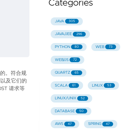
Categories
JAVA
305
JAVA/JEE
296
PYTHON
WEB
80
73
WEB/JS
72
到的。符合规
QUARTZ
65
什么，以及它们的
SCALA
LINUX
61
53
T 请求等
LINUX/UNIX
52
DATABASE
50
AWS
SPRING
47
47