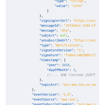
"type"
:
"String"
,
"value"
:
"1234"
}
},
"signingCertUrl"
:
"https://sns.us-e
"messageId"
:
"35f269ce-7e84-5fe1-8f
"message"
:
"dlq"
,
"subject"
:
null
,
"unsubscribeUrl"
:
"https://sns.us-e
"type"
:
"Notification"
,
"signatureVersion"
:
"1"
,
"signature"
:
"fndUv/cWXZQRhrCIKBQxf
"timestamp"
:
{
"year"
:
2018
,
"dayOfMonth"
:
1
,
},
"topicArn"
:
"arn:aws:sns:us-east-1:
},
"eventVersion"
:
"1.0"
,
"eventSource"
:
"aws:sns"
,
"eventSubscriptionArn"
:
"arn:aws:sns:..