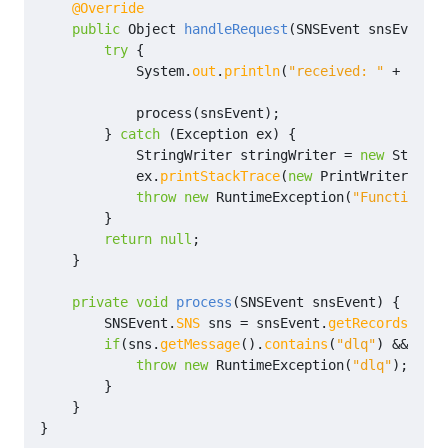
@Override
public
Object
handleRequest
(
SNSEvent
snsEvent
,
try
{
System
.
out
.
println
(
"received: "
+
Objec
process
(
snsEvent
);
}
catch
(
Exception
ex
)
{
StringWriter
stringWriter
=
new
StringW
ex
.
printStackTrace
(
new
PrintWriter
(
stri
throw
new
RuntimeException
(
"Function: "
}
return
null
;
}
private
void
process
(
SNSEvent
snsEvent
)
{
SNSEvent
.
SNS
sns
=
snsEvent
.
getRecords
().
ge
if
(
sns
.
getMessage
().
contains
(
"dlq"
)
&&
!
sns
throw
new
RuntimeException
(
"dlq"
);
}
}
}