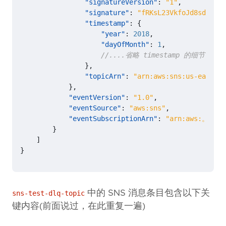
"signatureVersion"
:
"1"
,
"signature"
:
"fRKsL23VkfoJd8sdy0THF
"timestamp"
:
{
"year"
:
2018
,
"dayOfMonth"
:
1
,
},
"topicArn"
:
"arn:aws:sns:us-east-1:
},
"eventVersion"
:
"1.0"
,
"eventSource"
:
"aws:sns"
,
"eventSubscriptionArn"
:
"arn:aws:。。。。:
}
]
}
中的 SNS 消息条目包含以下关
sns-test-dlq-topic
键内容(前面说过，在此重复一遍)