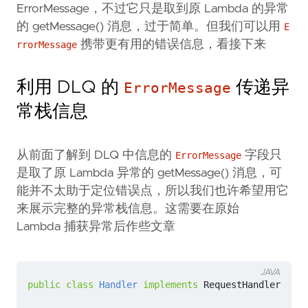
ErrorMessage，不过它只是取到原 Lambda 的异常
的 getMessage() 消息，过于简单。但我们可以用
E
携带更有用的错误信息，看接下来
rrorMessage
利用 DLQ 的
传递异
ErrorMessage
常栈信息
从前面了解到 DLQ 中信息的
字段只
ErrorMessage
是取了原 Lambda 异常的 getMessage() 消息，可
能并不太助于定位错误点，所以我们也许希望用它
来展示完整的异常栈信息。这需要在原始
Lambda 捕获异常后作些文章
JAVA
public
class
Handler
implements
RequestHandler
<
SNSE