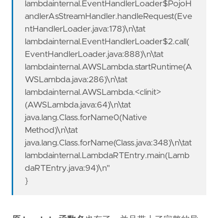
lambdainternal.EventHandlerLoader$PojoH
andlerAsStreamHandler.handleRequest(Eve
ntHandlerLoader.java:178)\n\tat
lambdainternal.EventHandlerLoader$2.call(
EventHandlerLoader.java:888)\n\tat
lambdainternal.AWSLambda.startRuntime(A
WSLambda.java:286)\n\tat
lambdainternal.AWSLambda.<clinit>
(AWSLambda.java:64)\n\tat
java.lang.Class.forName0(Native
Method)\n\tat
java.lang.Class.forName(Class.java:348)\n\tat
lambdainternal.LambdaRTEntry.main(Lamb
daRTEntry.java:94)\n"
}