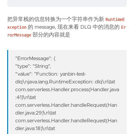
把异常栈的信息转换为一个字符串作为新
RuntimeE
的 message, 现在来看 DLQ 中的消息的
xception
Er
部分的内容就是
rorMessage
"ErrorMessage": {
"type": "String",
"value": "Function: yanbin-test-
dlq\njava.lang.RuntimeException: dlq\n\tat
com.serverless.Handler.process(Handler.java
:41)\n\tat
com.serverless.Handler.handleRequest(Han
dler.java:29)\n\tat
com.serverless.Handler.handleRequest(Han
dler.java:18)\n\tat