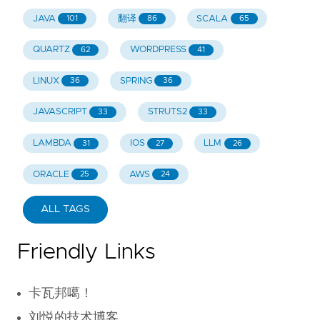
JAVA
翻译
SCALA
101
86
65
QUARTZ
WORDPRESS
62
41
LINUX
SPRING
36
36
JAVASCRIPT
STRUTS2
33
33
LAMBDA
IOS
LLM
31
27
26
ORACLE
AWS
25
24
ALL TAGS
Friendly Links
卡瓦邦噶！
刘悦的技术博客