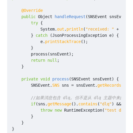
@Override
public
Object
handleRequest
(
SNSEvent
snsEvent
,
try
{
System
.
out
.
println
(
"received: "
+
Objec
}
catch
(
JsonProcessingException
e
)
{
e
.
printStackTrace
();
}
process
(
snsEvent
);
return
null
;
}
private
void
process
(
SNSEvent
snsEvent
)
{
SNSEvent
.
SNS
sns
=
snsEvent
.
getRecords
().
ge
//如果消息包含 dlq, 但不是从 dlq 主题中来的消
if
(
sns
.
getMessage
().
contains
(
"dlq"
)
&&
!
sns
throw
new
RuntimeException
(
"test dlq"
);
}
}
}