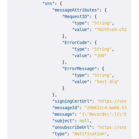
"sns"
:
{
"messageAttributes"
:
{
"RequestID"
:
{
"type"
:
"String"
,
"value"
:
"7029fce0-c52d-11e
},
"ErrorCode"
:
{
"type"
:
"String"
,
"value"
:
"200"
},
"ErrorMessage"
:
{
"type"
:
"String"
,
"value"
:
"test dlq"
}
},
"signingCertUrl"
:
"https://sns.us-e
"messageId"
:
"390612c4-ba66-535c-b0
"message"
:
"{\"Records\":[{\"EventS
"subject"
:
null
,
"unsubscribeUrl"
:
"https://sns.us..
"type"
:
"Notification"
,