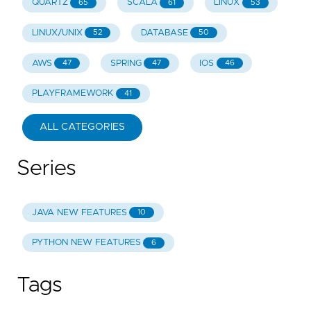
QUARTZ
SCALA
LINUX
65
61
53
LINUX/UNIX
DATABASE
52
50
AWS
SPRING
IOS
47
47
46
PLAYFRAMEWORK
41
ALL CATEGORIES
Series
JAVA NEW FEATURES
10
PYTHON NEW FEATURES
6
Tags