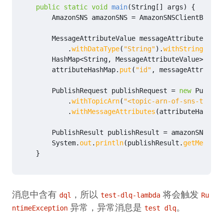
public
static
void
main
(
String
[]
args
)
{
AmazonSNS
amazonSNS
=
AmazonSNSClientBuilde
MessageAttributeValue
messageAttributeValue
.
withDataType
(
"String"
).
withStringValue
HashMap
<
String
,
MessageAttributeValue
>
attr
attributeHashMap
.
put
(
"id"
,
messageAttribute
PublishRequest
publishRequest
=
new
Publish
.
withTopicArn
(
"<topic-arn-of-sns-test-t
.
withMessageAttributes
(
attributeHashMap
PublishResult
publishResult
=
amazonSNS
.
pub
System
.
out
.
println
(
publishResult
.
getMessage
}
消息中含有
，所以
将会触发
dql
test-dlq-lambda
Ru
异常，异常消息是
。
ntimeException
test dlq