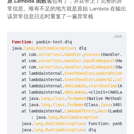
原 Lambda 函数名
也有了，并且带上了完整的异
常信息。唯有不足的地方就是原始 Lambda 在输出
该异常信息日志时重复了一遍异常栈
JAVA
Function
:
yanbin
-
test
-
dlq
java
.
lang
.
RuntimeException
:
dlq
at
com
.
serverless
.
Handler
.
process
(
Handler
.
java
:
at
com
.
serverless
.
Handler
.
handleRequest
(
Handler
at
com
.
serverless
.
Handler
.
handleRequest
(
Handler
at
lambdainternal
.
EventHandlerLoader$PojoHandle
at
lambdainternal
.
EventHandlerLoader$2
.
call
(
Eve
at
lambdainternal
.
AWSLambda
.
startRuntime
(
AWSLam
at
lambdainternal
.
AWSLambda
.
<
clinit
>
(
AWSLambda
.
at
java
.
lang
.
Class
.
forName0
(
Native
Method
)
at
java
.
lang
.
Class
.
forName
(
Class
.
java
:
348
)
at
lambdainternal
.
LambdaRTEntry
.
main
(
LambdaRTEn
:
java
.
lang
.
RuntimeException
java
.
lang
.
RuntimeException
:
Function
:
yanbin
-
te
java
.
lang
.
RuntimeException
:
dlq