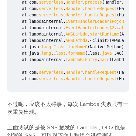
at
com
.
serverless
.
Handler
.
process
(
Handler
.
java
:
at
com
.
serverless
.
Handler
.
handleRequest
(
Handler
at
com
.
serverless
.
Handler
.
handleRequest
(
Handler
at
lambdainternal
.
EventHandlerLoader$PojoHandle
at
lambdainternal
.
EventHandlerLoader$2
.
call
(
Eve
at
lambdainternal
.
AWSLambda
.
startRuntime
(
AWSLam
at
lambdainternal
.
AWSLambda
.
<
clinit
>
(
AWSLambda
.
at
java
.
lang
.
Class
.
forName0
(
Native
Method
)
at
java
.
lang
.
Class
.
forName
(
Class
.
java
:
348
)
at
lambdainternal
.
LambdaRTEntry
.
main
(
LambdaRTEn
at
com
.
serverless
.
Handler
.
handleRequest
(
Handler
at
com
.
serverless
.
Handler
.
handleRequest
(
Handler
不过呢，应该不太碍事，每次 Lambda 失败只有一
次重复出现。
上面测试的是被 SNS 触发的 Lambda，DLQ 也是
设置的 SNS。可以对下面几种组合进行测试