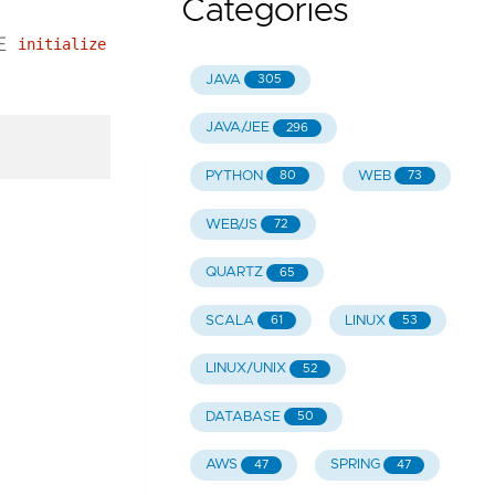
Categories
在
initialize
JAVA
305
JAVA/JEE
296
PYTHON
WEB
80
73
WEB/JS
72
QUARTZ
65
SCALA
LINUX
61
53
LINUX/UNIX
52
DATABASE
50
AWS
SPRING
47
47