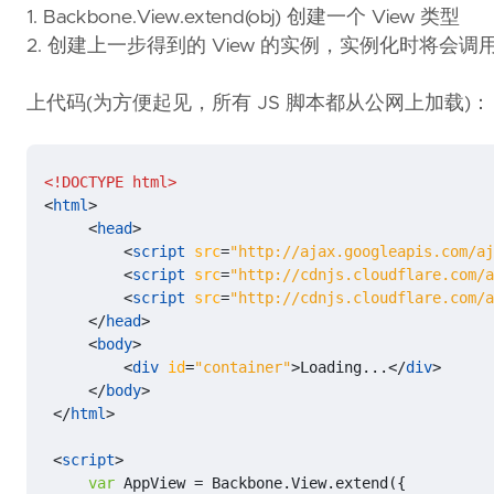
1. Backbone.View.extend(obj) 创建一个 View 类型
2. 创建上一步得到的 View 的实例，实例化时将会调用前一步 ob
上代码(为方便起见，所有 JS 脚本都从公网上加载)：
<!DOCTYPE html>
<
html
>
<
head
>
<
script
src
=
"http://ajax.googleapis.com/aj
<
script
src
=
"http://cdnjs.cloudflare.com/a
<
script
src
=
"http://cdnjs.cloudflare.com/a
</
head
>
<
body
>
<
div
id
=
"container"
>
Loading...
</
div
>
</
body
>
</
html
>
<
script
>
var
AppView
=
Backbone
.
View
.
extend
({