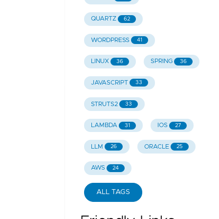
QUARTZ
62
WORDPRESS
41
LINUX
SPRING
36
36
JAVASCRIPT
33
STRUTS2
33
LAMBDA
IOS
31
27
LLM
ORACLE
26
25
AWS
24
ALL TAGS