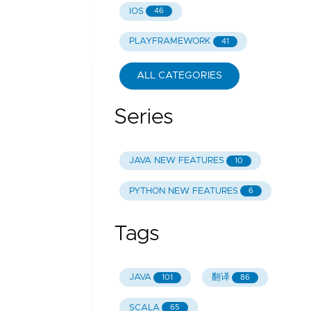
IOS
46
PLAYFRAMEWORK
41
ALL CATEGORIES
Series
JAVA NEW FEATURES
10
PYTHON NEW FEATURES
6
Tags
JAVA
翻译
101
86
SCALA
65