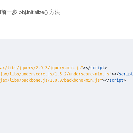
j.initialize() 方法
ax/libs/jquery/2.0.3/jquery.min.js"
></
script
>
jax/libs/underscore.js/1.5.2/underscore-min.js"
></
script
jax/libs/backbone.js/1.0.0/backbone-min.js"
></
script
>