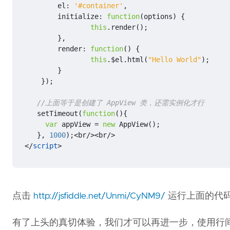
el
:
'#container'
,
initialize
:
function
(
options
)
{
this
.
render
();
},
render
:
function
()
{
this
.
$el
.
html
(
"Hello World"
);
}
});
setTimeout
(
function
(){
var
appView
=
new
AppView
();
},
1000
);
<
br
/><
br
/>
</
script
>
点击
http://jsfiddle.net/Unmi/CyNM9/
运行上面的代码，会
有了上头的真切体验，我们才可以再进一步，使用行