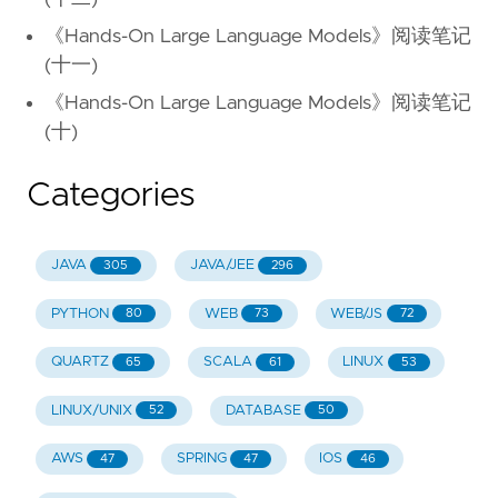
《Hands-On Large Language Models》阅读笔记
(十一)
《Hands-On Large Language Models》阅读笔记
(十)
Categories
JAVA
JAVA/JEE
305
296
PYTHON
WEB
WEB/JS
80
73
72
QUARTZ
SCALA
LINUX
65
61
53
LINUX/UNIX
DATABASE
52
50
AWS
SPRING
IOS
47
47
46