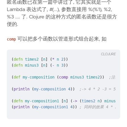
匿名函数已在第一篇中讲过了, 它其实就是一个
Lambda 表达式了, #(...), 参数直接用 %(%1), %2,
%3 .... 了. Clojure 的这种方式的匿名函数还是很方
便的.
可以把多个函数以管道形式组合起来, 如
comp
CLOJURE
(
defn 
times2
[
n
]
(
* 
n
2
))
(
defn 
minus3
[
n
]
(
- 
n
3
))
(
def 
my-composition
(
comp 
minus3
times2
))
;注释 用的
(
println 
(
my-composition
4
))
;-> 4 * 2 -3 = 5
(
defn 
my-composition1
[
n
]
(
-> 
(
times2
n
)
minus3
))
(
println 
(
my-composition1
4
))
; 同样的效果 4 * 2 - 3