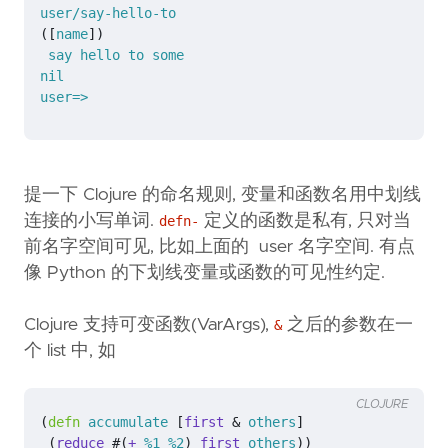
user/say-hello-to
([
name
])
say
hello
to
some
nil
user=>
提一下 Clojure 的命名规则, 变量和函数名用中划线
连接的小写单词.
定义的函数是私有, 只对当
defn-
前名字空间可见, 比如上面的 user 名字空间. 有点
像 Python 的下划线变量或函数的可见性约定.
Clojure 支持可变函数(VarArgs),
之后的参数在一
&
个 list 中, 如
CLOJURE
(
defn 
accumulate
[
first 
&
others
]
(
reduce 
#
(
+ 
%1
%2
)
first 
others
))