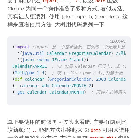
要了解几个宏
,
,
,
, 以及
函数.
import
.
..
.?.
doto
Clojure 为同一个操作准备了多种方式, 看似灵活,
其实让人更凌乱. 使用 (doc import), (doc doto) 这
样来查看使用方法. 大概用代码罗列一下:
CLOJURE
(
import 
;import 是一个变参函数，它的每一个元素又是一个
'
(
java.util
Calendar
GregorianCalendar
)
//列表第
'
(
javax.swing
JFrame
JLabel
))
Calendar/APRIL
;->3 如果 Calendar 已导入, 或 (. jav
(
Math/pow
2
4
)
; 或 (. Math pow 2 4),相当于把 . 
(
def 
calendar
(
GregorianCalendar.
2008
Calendar/APR
(
. 
calendar
add
Calendar/MONTH
2
)
(
.get
calendar
Calendar/MONTH
)
; 两种方式调用实例方
真正要使用的时候再回过头来看吧, 主要有两点比
较新颖: 1)
能把方法串接起来 2)
可用来调用
..
doto