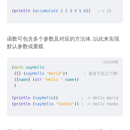
(
println 
(
accumulate
1
2
3
4
5
6
))
;-> 21
函数可包含多个参数及对应的方法体, 以此来实现
默认参数或重载
CLOJURE
(
defn 
sayHello
([]
(
sayHello
"World"
))
; 相当于定义了两个函数
([
name
]
(
str 
"Hello "
name
))
)
(
println 
(
sayHello
))
; -> Hello World
(
println 
(
sayHello
"Yanbin"
))
; -> Hello Yanbin