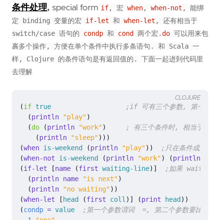
条件处理
,
special form
if
, 宏
when
,
when-not
, 能绑
定 binding 变量的宏
if-let
和
when-let
, 还有相当于
switch/case 语句的
condp
和
cond
两个宏.
do
可以用来包
裹多个操作, 方便在单个条件中执行多条语句. 和 Scala 一
样, Clojure 的条件语句是有返回值的. 下面一起进到代码里
去理解
CLOJURE
(
if 
true
;if 可有三个参数, 第一个
(
println 
"play"
)
(
do 
(
println 
"work"
)
; 有三个条件时, 相当于 ? 
(
println 
"sleep"
)))
(
when 
is-weekend
(
println 
"play"
))
;只在条件成立时
(
when-not 
is-weekend
(
println 
"work"
)
(
println 
"sle
(
if-let 
[
name 
(
first 
waiting-line
)]
;如果 waiting
(
println name 
"is next"
)
(
println 
"no waiting"
))
(
when-let 
[
head
(
first 
coll
)]
(
print 
head
))
(
condp
= 
value
;第一个参数谓词  =, 第二个参数要比较的值 