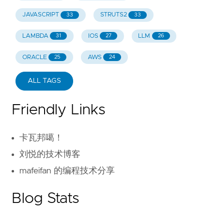
JAVASCRIPT
STRUTS2
33
33
LAMBDA
IOS
LLM
31
27
26
ORACLE
AWS
25
24
ALL TAGS
Friendly Links
卡瓦邦噶！
刘悦的技术博客
mafeifan 的编程技术分享
Blog Stats