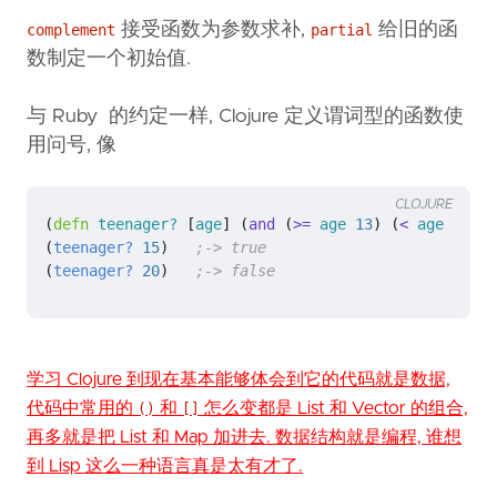
接受函数为参数求补,
给旧的函
complement
partial
数制定一个初始值.
与 Ruby 的约定一样, Clojure 定义谓词型的函数使
用问号, 像
CLOJURE
(
defn 
teenager?
[
age
]
(
and 
(
>= 
age
13
)
(
< 
age
20
)))
(
teenager?
15
)
;-> true
(
teenager?
20
)
;-> false
学习 Clojure 到现在基本能够体会到它的代码就是数据,
代码中常用的
和
怎么变都是 List 和 Vector 的组合,
()
[]
再多就是把 List 和 Map 加进去. 数据结构就是编程, 谁想
到 Lisp 这么一种语言真是太有才了.