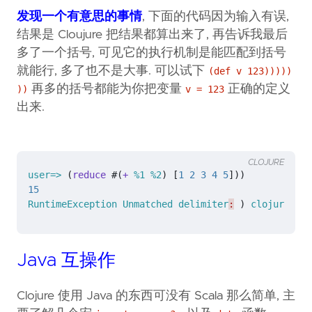
发现一个有意思的事情
, 下面的代码因为输入有误,
结果是 Cloujure 把结果都算出来了, 再告诉我最后
多了一个括号, 可见它的执行机制是能匹配到括号
就能行, 多了也不是大事. 可以试下
(def v 123)))))
再多的括号都能为你把变量
正确的定义
))
v = 123
出来.
CLOJURE
user=>
(
reduce 
#
(
+ 
%1
%2
)
[
1
2
3
4
5
]))
15
RuntimeException
Unmatched
delimiter
:
)
clojure.lan
Java 互操作
Clojure 使用 Java 的东西可没有 Scala 那么简单, 主