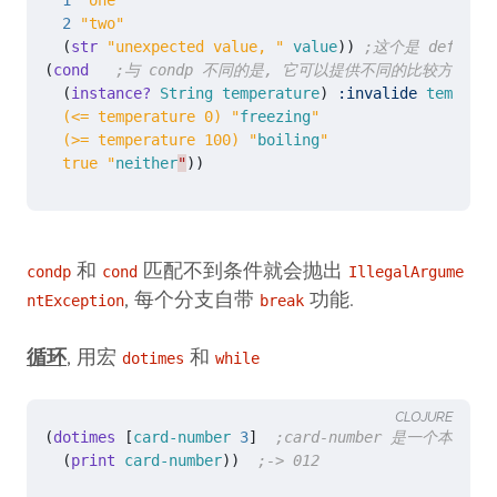
1
"one"
2
"two"
(
str 
"unexpected value, "
value
))
;这个是 default
(
cond 
;与 condp 不同的是, 它可以提供不同的比较方式
(
instance? 
String
temperature
)
:invalide
temperat
  (<= temperature 0) "
freezing
  (>= temperature 100) "
boiling
  true "
neither
"
))
和
匹配不到条件就会抛出
condp
cond
IllegalArgume
, 每个分支自带
功能.
ntException
break
循环
, 用宏
和
dotimes
while
CLOJURE
(
dotimes 
[
card-number
3
]
;card-number 是一个本地 bi
(
print 
card-number
))
;-> 012