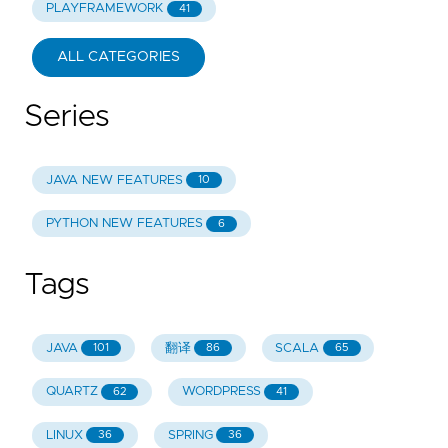
PLAYFRAMEWORK
41
ALL CATEGORIES
Series
JAVA NEW FEATURES
10
PYTHON NEW FEATURES
6
Tags
JAVA
翻译
SCALA
101
86
65
QUARTZ
WORDPRESS
62
41
LINUX
SPRING
36
36