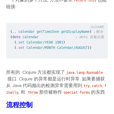
一个对象的多个方法, 方法不要求
也能
return this
链接:
CLOJURE
(
.. 
calendar
getTimeZone
getDisplayName
)
;相当于 (. 
(
doto 
calendar
; doto 在每次调用下
(
.set
Calendar/YEAR
1981
)
(
.set
Calendar/MONTH
Calendar/AUGUST
))
所有的 Clojure 方法都实现了
java.lang.Runnable
接口. Clojure 的异常都是运行时异常. 如果要捕获
从 Java 代码抛出的检测异常需要用到
,
,
try
catch
f
, 和
那些被称作
的东西.
inally
throw
special forms
流程控制