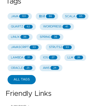
Tags
JAVA
翻译
SCALA
101
86
65
QUARTZ
WORDPRESS
62
41
LINUX
SPRING
36
36
JAVASCRIPT
STRUTS2
33
33
LAMBDA
IOS
LLM
31
27
26
ORACLE
AWS
25
24
ALL TAGS
Friendly Links