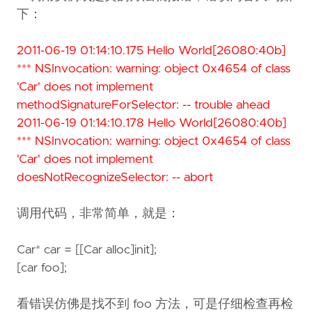
下：
2011-06-19 01:14:10.175 Hello World[26080:40b]
*** NSInvocation: warning: object 0x4654 of class
'Car' does not implement
methodSignatureForSelector: -- trouble ahead
2011-06-19 01:14:10.178 Hello World[26080:40b]
*** NSInvocation: warning: object 0x4654 of class
'Car' does not implement
doesNotRecognizeSelector: -- abort
调用代码，非常简单，就是：
Car* car = [[Car alloc]init];
[car foo];
看错误仿佛是找不到 foo 方法，可是仔细检查再检