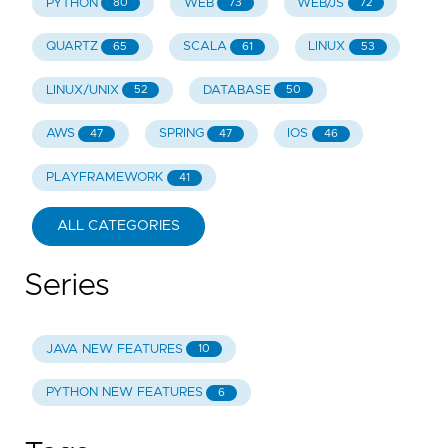
PYTHON
WEB
WEB/JS
80
73
72
QUARTZ
SCALA
LINUX
65
61
53
LINUX/UNIX
DATABASE
52
50
AWS
SPRING
IOS
47
47
46
PLAYFRAMEWORK
41
ALL CATEGORIES
Series
JAVA NEW FEATURES
10
PYTHON NEW FEATURES
6