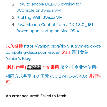
How to enable DEBUG logging for
JConsole or JVisualVM
Profiling With JVisualVM
Java Mission Control from JDK 1.8.0_161
frozen upon startup on Mac OS X
永久链接
https://yanbin.blog/fix-jvisualvm-stuck-at-
computing-description-issue/
, 来自
隔叶黄莺
Yanbin's Blog
[版权声明]
本文采用
署名-非商业性使用-
相同方式共享 4.0 国际 (CC BY-NC-SA 4.0)
进行许
可。