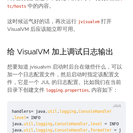
中的内容。
tc/hosts
这时候运气好的话，再次运行
打开
jvisualvm
VisualVM 后应该能立即可用。
给 VisualVM 加上调试日志输出
想要知道 jvisualvm 启动时后台在做些什么，可以
加一个日志配置文件，然后启动时指定该配置文
件，它是一个 JUL 的日志配置。比如我们在当前
目录下创建文件
, 内容如下：
logging.properties
JAVA
handlers
=
java
.
util
.
logging
.
ConsoleHandler
.
level
=
INFO
java
.
util
.
logging
.
ConsoleHandler
.
level
=
INFO
java
.
util
.
logging
.
ConsoleHandler
.
formatter
=
java
.
u