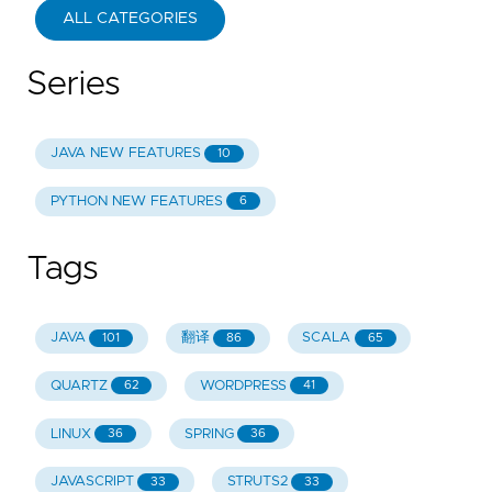
ALL CATEGORIES
Series
JAVA NEW FEATURES
10
PYTHON NEW FEATURES
6
Tags
JAVA
翻译
SCALA
101
86
65
QUARTZ
WORDPRESS
62
41
LINUX
SPRING
36
36
JAVASCRIPT
STRUTS2
33
33