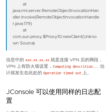
at
java.rmi.server.RemoteObjectInvocationHan
dler.invoke(RemoteObjectInvocationHandle
r.java:179)
at
com.sun.proxy.$Proxy10.newClient(Unkno
wn Source)
信息中的
就是连接 VPN 后的网段，
xxx.xx.xx.xx
VPN 上有防火墙设置，
估
Computing descrition...
计就发生在此处的
上。
Operation timed out
JConsole 可以使用同样的日志配
置