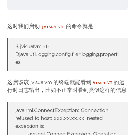
这时我们启动
的命令就是
jvisualvm
$ jvisualvm -J-
Djava.util.logging.config.file=logging.properti
es
这启该该 jvisualvm 的终端就能看到
的运
VisualVM
行时日志输出，比如不正常时看到类似这样的信息
java.rmi.ConnectException: Connection
refused to host: xxx.xx.xx.xx; nested
exception is:
java.net.ConnectException: Operation