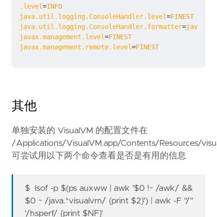
.level
=
INFO
java.util.logging.ConsoleHandler.level
=
FINEST
java.util.logging.ConsoleHandler.formatter
=
java.uti
javax.management.level
=
FINEST
javax.management.remote.level
=
FINEST
其他
单独安装的 VisualVM 的配置文件在
/Applications/VisualVM.app/Contents/Resources/visu
可尝试用以下两个命令查看是否是有用的信息
$ lsof -p $(ps auxww | awk '$0 !~ /awk/ &&
$0 ~ /java.*visualvm/ {print $2}') | awk -F "/"
'/hsperf/ {print $NF}'