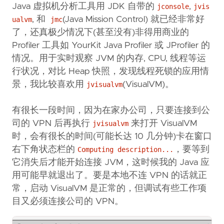
Java 虚拟机分析工具用 JDK 自带的
,
jconsole
jvis
, 和
(Java Mission Control) 就已经非常好
ualvm
jmc
了，还真极少情况下(甚至没有)非得用商业的
Profiler 工具如 YourKit Java Profiler 或 JProfiler 的
情况。用于实时观察 JVM 的内存, CPU, 线程等运
行状况，对比 Heap 快照，发现线程死锁的应用情
景，我比较喜欢用
(VisualVM)。
jvisualvm
有很长一段时间，因为在家办公司，只要连接到公
司的 VPN 后再执行
来打开 VisualVM
jvisualvm
时，会有很长的时间(可能长达 10 几分钟)卡在窗口
右下角状态栏的
，要等到
Computing description...
它消失后才能开始连接 JVM，这时候我的 Java 应
用可能早就退出了。要是本地不连 VPN 的话就正
常，启动 VisualVM 是正常的，但调试有些工作项
目又必须连接公司的 VPN。