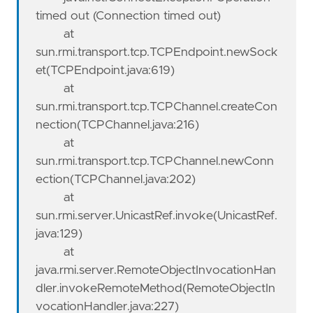
timed out (Connection timed out)
at
sun.rmi.transport.tcp.TCPEndpoint.newSock
et(TCPEndpoint.java:619)
at
sun.rmi.transport.tcp.TCPChannel.createCon
nection(TCPChannel.java:216)
at
sun.rmi.transport.tcp.TCPChannel.newConn
ection(TCPChannel.java:202)
at
sun.rmi.server.UnicastRef.invoke(UnicastRef.
java:129)
at
java.rmi.server.RemoteObjectInvocationHan
dler.invokeRemoteMethod(RemoteObjectIn
vocationHandler.java:227)