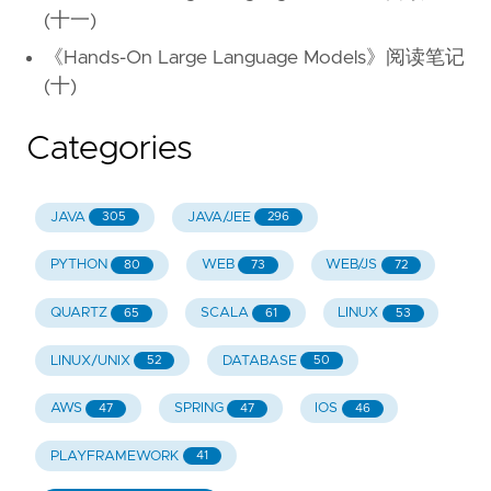
(十一)
《Hands-On Large Language Models》阅读笔记
(十)
Categories
JAVA
JAVA/JEE
305
296
PYTHON
WEB
WEB/JS
80
73
72
QUARTZ
SCALA
LINUX
65
61
53
LINUX/UNIX
DATABASE
52
50
AWS
SPRING
IOS
47
47
46
PLAYFRAMEWORK
41