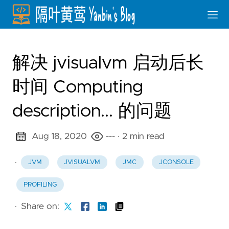
解决 jvisualvm 启动后长
时间 Computing
description... 的问题
Aug 18, 2020
---
· 2 min read
·
JVM
JVISUALVM
JMC
JCONSOLE
PROFILING
·
Share on: