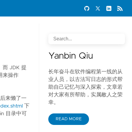
Yanbin Qiu
 JDK 提
长年奋斗在软件编程第一线的从
能用来操作
业人员，以古法写日志的形式帮
助自己记忆与深入探索，文章若
对大家有所帮助，实属敝人之荣
，后来懒了一
幸。
ndex.shtml
下
in 目录中可
READ MORE