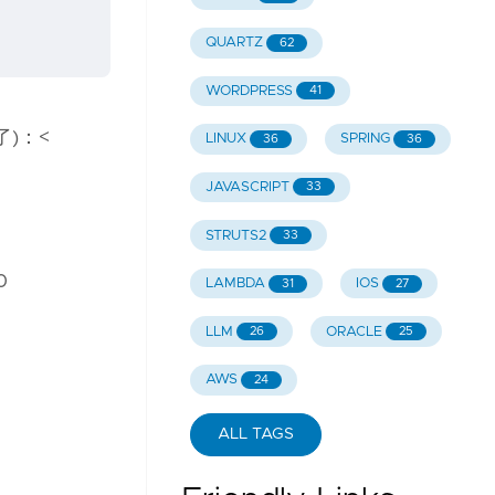
QUARTZ
62
WORDPRESS
41
)：<
LINUX
SPRING
36
36
JAVASCRIPT
33
STRUTS2
33
0
LAMBDA
IOS
31
27
LLM
ORACLE
26
25
AWS
24
ALL TAGS