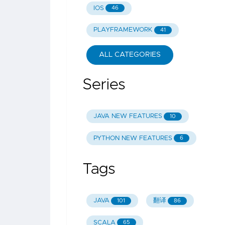
IOS
46
PLAYFRAMEWORK
41
ALL CATEGORIES
Series
JAVA NEW FEATURES
10
PYTHON NEW FEATURES
6
Tags
JAVA
翻译
101
86
SCALA
65