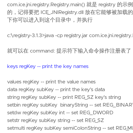
com.ice.jni.registry.Registry.main() 就是 re
的，记得要把 ICE_JNIRegistry.dll 放在它能够被加载的位置上
下你可以进入到这个目录中，并执行
c:\registry-3.1.3>java -cp registry.jar com.ice.jni.registry
就可以在 command: 提示符下输入命令操作注册表了
keys regKey -- print the key names
values regKey -- print the value names
data regKey subKey -- print the key's data
string regKey subKey -- print REG_SZ key's string
setbin regKey subKey binaryString -- set REG_BINA
setdw regKey subKey int -- set REG_DWORD
setstr regKey subKey string -- set REG_SZ
setmulti regKey subKey semiColonString -- set REG_