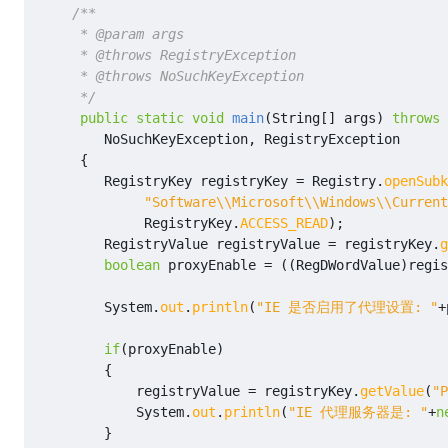
     */
public
static
void
main
(
String
[]
args
)
throws
NoSuchKeyException
,
RegistryException
{
RegistryKey
registryKey
=
Registry
.
openSubk
"Software\\Microsoft\\Windows\\Current
RegistryKey
.
ACCESS_READ
);
RegistryValue
registryValue
=
registryKey
.
g
boolean
proxyEnable
=
((
RegDWordValue
)
regis
System
.
out
.
println
(
"IE 是否启用了代理设置: "
+
if
(
proxyEnable
)
{
registryValue
=
registryKey
.
getValue
(
"P
System
.
out
.
println
(
"IE 代理服务器是: "
+
n
}