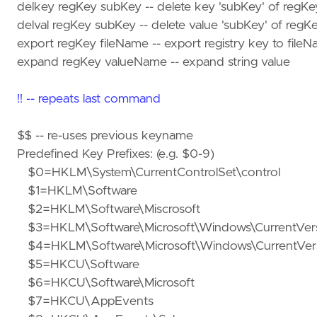
delkey regKey subKey -- delete key 'subKey' of regKe
delval regKey subKey -- delete value 'subKey' of regK
export regKey fileName -- export registry key to file
expand regKey valueName -- expand string value
!! -- repeats last command
$$ -- re-uses previous keyname
Predefined Key Prefixes: (e.g. $0-9)
$0=HKLM\System\CurrentControlSet\control
$1=HKLM\Software
$2=HKLM\Software\Miscrosoft
$3=HKLM\Software\Microsoft\Windows\CurrentVer
$4=HKLM\Software\Microsoft\Windows\CurrentVersio
$5=HKCU\Software
$6=HKCU\Software\Microsoft
$7=HKCU\AppEvents