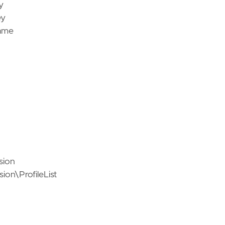
y
ey
Name
sion
n\ProfileList