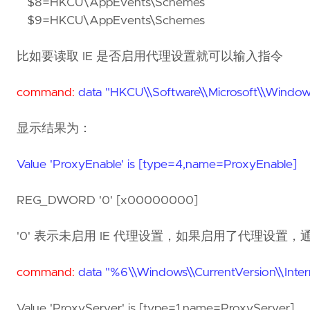
$8=HKCU\AppEvents\Schemes
$9=HKCU\AppEvents\Schemes
比如要读取 IE 是否启用代理设置就可以输入指令
command:
data "HKCU\\Software\\Microsoft\\Windows\
显示结果为：
Value 'ProxyEnable' is [type=4,name=ProxyEnable]
REG_DWORD '0' [x00000000]
'0' 表示未启用 IE 代理设置，如果启用了代理设
command:
data "%6\\Windows\\CurrentVersion\\Intern
Value 'ProxyServer' is [type=1,name=ProxyServer]