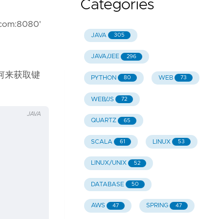
Categories
.com:8080'
JAVA
305
JAVA/JEE
296
何来获取键
PYTHON
WEB
80
73
WEB/JS
72
JAVA
QUARTZ
65
SCALA
LINUX
61
53
LINUX/UNIX
52
DATABASE
50
AWS
SPRING
47
47