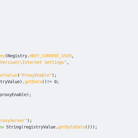
ey
(
Registry
.
HKEY_CURRENT_USER
,
Version\\Internet Settings"
,
etValue
(
"ProxyEnable"
);
tryValue
).
getData
()
!=
0
;
proxyEnable
);
roxyServer"
);
ew
String
(
registryValue
.
getByteData
()));