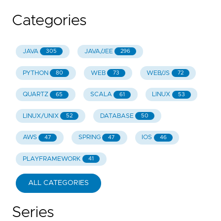
Categories
JAVA
JAVA/JEE
305
296
PYTHON
WEB
WEB/JS
80
73
72
QUARTZ
SCALA
LINUX
65
61
53
LINUX/UNIX
DATABASE
52
50
AWS
SPRING
IOS
47
47
46
PLAYFRAMEWORK
41
ALL CATEGORIES
Series