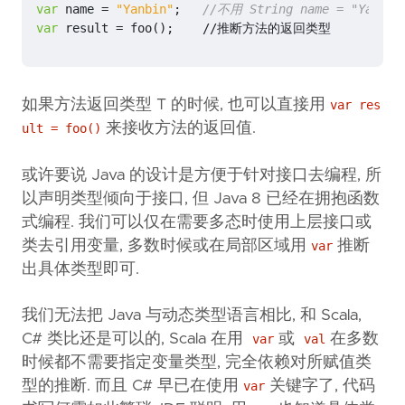
var
name
=
"Yanbin"
;
//不用 String name = "Yanbin
var
result
=
foo
();
//
推断方法的返回类型
如果方法返回类型 T 的时候, 也可以直接用
var res
来接收方法的返回值.
ult = foo()
或许要说 Java 的设计是方便于针对接口去编程, 所
以声明类型倾向于接口, 但 Java 8 已经在拥抱函数
式编程. 我们可以仅在需要多态时使用上层接口或
类去引用变量, 多数时候或在局部区域用
推断
var
出具体类型即可.
我们无法把 Java 与动态类型语言相比, 和 Scala,
C# 类比还是可以的, Scala 在用
或
在多数
var
val
时候都不需要指定变量类型, 完全依赖对所赋值类
型的推断. 而且 C# 早已在使用
关键字了, 代码
var