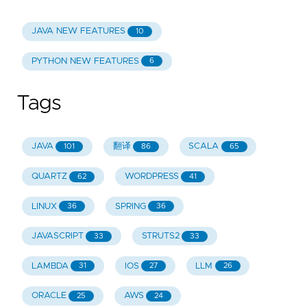
JAVA NEW FEATURES
10
PYTHON NEW FEATURES
6
Tags
JAVA
翻译
SCALA
101
86
65
QUARTZ
WORDPRESS
62
41
LINUX
SPRING
36
36
JAVASCRIPT
STRUTS2
33
33
LAMBDA
IOS
LLM
31
27
26
ORACLE
AWS
25
24