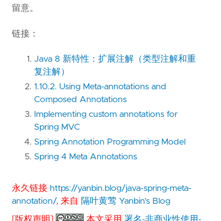
留意。
链接：
Java 8 新特性：扩展注解（类型注解和重
复注解）
1.10.2. Using Meta-annotations and
Composed Annotations
Implementing custom annotations for
Spring MVC
Spring Annotation Programming Model
Spring 4 Meta Annotations
永久链接
https://yanbin.blog/java-spring-meta-
annotation/
, 来自
隔叶黄莺 Yanbin's Blog
[版权声明]
本文采用
署名-非商业性使用-