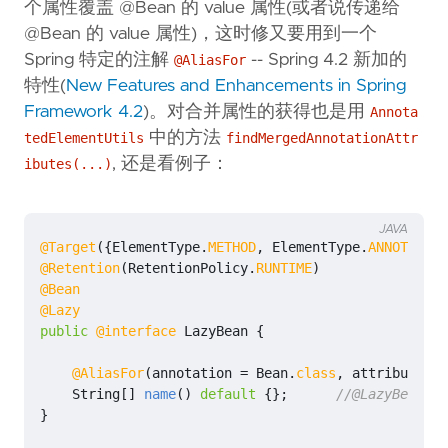
个属性覆盖 @Bean 的 value 属性(或者说传递给
@Bean 的 value 属性)，这时修又要用到一个
Spring 特定的注解
-- Spring 4.2 新加的
@AliasFor
特性(
New Features and Enhancements in Spring
Framework 4.2
)。对合并属性的获得也是用
Annota
中的方法
tedElementUtils
findMergedAnnotationAttr
, 还是看例子：
ibutes(...)
JAVA
@Target
({
ElementType
.
METHOD
,
ElementType
.
ANNOTATION
@Retention
(
RetentionPolicy
.
RUNTIME
)
@Bean
@Lazy
public
@interface
LazyBean
{
@AliasFor
(
annotation
=
Bean
.
class
,
attribute
=
String
[]
name
()
default
{};
//@LazyBean
}