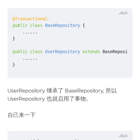
JAVA
@Transactional
public
class
BaseRepository
{
......
}
public
class
UserRepository
extends
BaseRepository
......
}
UserRepository 继承了 BaseRepository, 所以
UserRepository 也就启用了事物。
自己来一下
JAVA