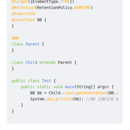
@Target
({
ElementType
.
TYPE
})
@Retention
(
RetentionPolicy
.
RUNTIME
)
@Inherited
@interface
BB
{
}
@BB
class
Parent
{
}
class
Child
extends
Parent
{
}
public
class
Test
{
public
static
void
main
(
String
[]
args
)
{
BB
bb
=
Child
.
class
.
getAnnotation
(
BB
.
class
)
System
.
out
.
println
(
bb
);
//BB 注解没有 @Inhe
}
}