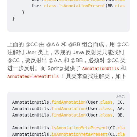
User
.
class
.
isAnnotationPresent
(
BB
.
class
);
/
}
}
上面的 @CC 由 @AA 和 @BB 组合而成，用 @CC
注解到 User 类上，常规的 Java 反射类只能找到
@CC，要反射出 @AA 和 @BB，必须对 @CC 类
进一步反射。而 Spring 提供了
和
AnnotationUtils
工具类来查找注解类，如下
AnnotatedElementUtils
JAVA
AnnotationUtils
.
findAnnotation
(
User
.
class
,
CC
.
class
AnnotationUtils
.
findAnnotation
(
User
.
class
,
AA
.
class
AnnotationUtils
.
findAnnotation
(
User
.
class
,
BB
.
class
AnnotationUtils
.
isAnnotationMetaPresent
(
CC
.
class
,
A
AnnotationUtils
.
isAnnotationMetaPresent
(
CC
.
class
,
B