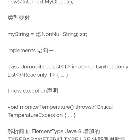
new@Interned MyObject();
类型映射
myString = (@NonNull String) str;
implements 语句中
class UnmodifiableList<T> implements@Readonly
List<@Readonly T> { ... }
throw exception声明
void monitorTemperature() throws@Critical
TemperatureException { ... }
解析前面 ElementType Java 8 增加的
TYPE_PARAMETER和 TYPE_USE 注解使用新场