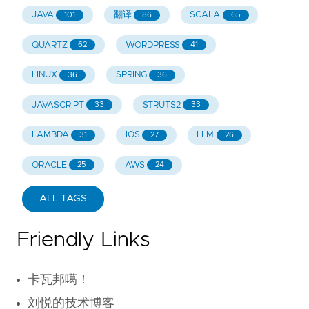
JAVA
翻译
SCALA
101
86
65
QUARTZ
WORDPRESS
62
41
LINUX
SPRING
36
36
JAVASCRIPT
STRUTS2
33
33
LAMBDA
IOS
LLM
31
27
26
ORACLE
AWS
25
24
ALL TAGS
Friendly Links
卡瓦邦噶！
刘悦的技术博客