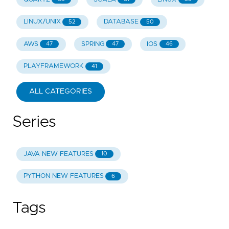
LINUX/UNIX
DATABASE
52
50
AWS
SPRING
IOS
47
47
46
PLAYFRAMEWORK
41
ALL CATEGORIES
Series
JAVA NEW FEATURES
10
PYTHON NEW FEATURES
6
Tags