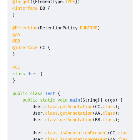
@Target
({
ElementType
.
TYPE
})
@interface
BB
{
}
@Retention
(
RetentionPolicy
.
RUNTIME
)
@AA
@BB
@interface
CC
{
}
@CC
class
User
{
}
public
class
Test
{
public
static
void
main
(
String
[]
args
)
{
User
.
class
.
getAnnotation
(
CC
.
class
);
/
User
.
class
.
getAnnotation
(
AA
.
class
);
/
User
.
class
.
getAnnotation
(
BB
.
class
);
/
User
.
class
.
isAnnotationPresent
(
CC
.
class
);
/
User
.
class
.
isAnnotationPresent
(
AA
.
class
);
/