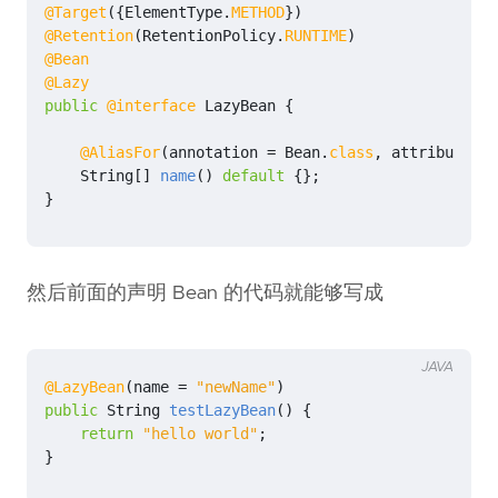
@Target
({
ElementType
.
METHOD
})
@Retention
(
RetentionPolicy
.
RUNTIME
)
@Bean
@Lazy
public
@interface
LazyBean
{
@AliasFor
(
annotation
=
Bean
.
class
,
attribute
=
String
[]
name
()
default
{};
}
然后前面的声明 Bean 的代码就能够写成
JAVA
@LazyBean
(
name
=
"newName"
)
public
String
testLazyBean
()
{
return
"hello world"
;
}