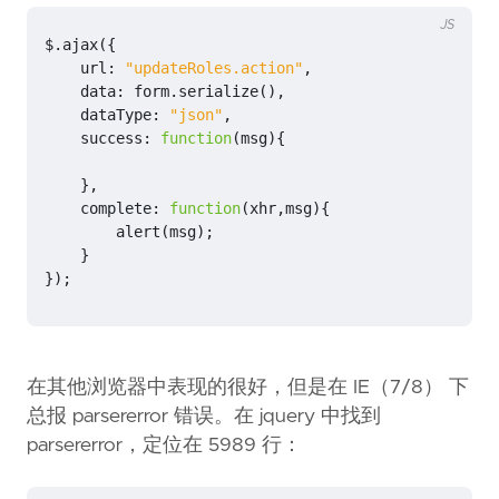
JS
$
.
ajax
({
url
:
"updateRoles.action"
,
data
:
form
.
serialize
(),
dataType
:
"json"
,
success
:
function
(
msg
){
},
complete
:
function
(
xhr
,
msg
){
alert
(
msg
);
}
});
在其他浏览器中表现的很好，但是在 IE（7/8） 下
总报 parsererror 错误。在 jquery 中找到
parsererror，定位在 5989 行：