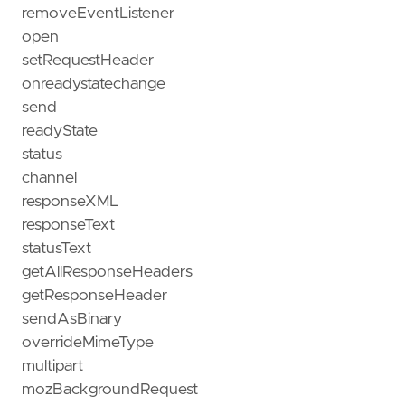
removeEventListener
open
setRequestHeader
onreadystatechange
send
readyState
status
channel
responseXML
responseText
statusText
getAllResponseHeaders
getResponseHeader
sendAsBinary
overrideMimeType
multipart
mozBackgroundRequest