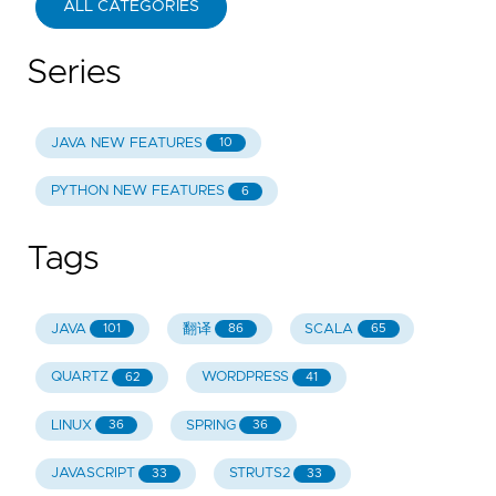
ALL CATEGORIES
Series
JAVA NEW FEATURES
10
PYTHON NEW FEATURES
6
Tags
JAVA
翻译
SCALA
101
86
65
QUARTZ
WORDPRESS
62
41
LINUX
SPRING
36
36
JAVASCRIPT
STRUTS2
33
33