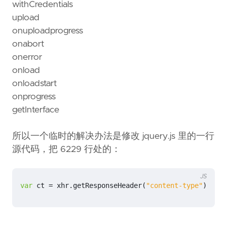
withCredentials
upload
onuploadprogress
onabort
onerror
onload
onloadstart
onprogress
getInterface
所以一个临时的解决办法是修改 jquery.js 里的一行
源代码，把 6229 行处的：
JS
var
ct
=
xhr
.
getResponseHeader
(
"content-type"
)
||
"