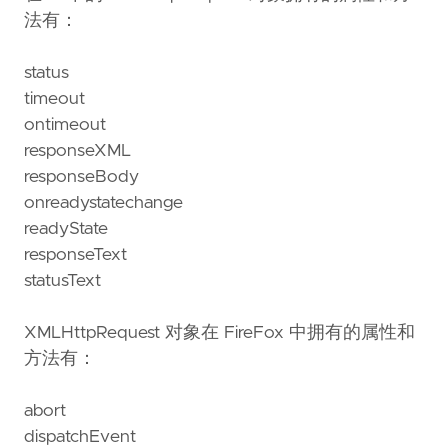
法有：
status
timeout
ontimeout
responseXML
responseBody
onreadystatechange
readyState
responseText
statusText
XMLHttpRequest 对象在 FireFox 中拥有的属性和
方法有：
abort
dispatchEvent