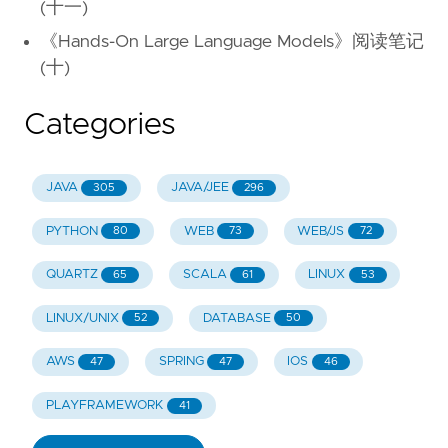
(十一)
《Hands-On Large Language Models》阅读笔记
(十)
Categories
JAVA
JAVA/JEE
305
296
PYTHON
WEB
WEB/JS
80
73
72
QUARTZ
SCALA
LINUX
65
61
53
LINUX/UNIX
DATABASE
52
50
AWS
SPRING
IOS
47
47
46
PLAYFRAMEWORK
41