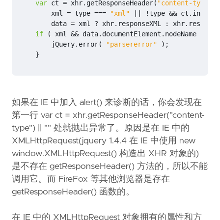
var
ct
=
xhr
.
getResponseHeader
(
"content-type"
)
xml
=
type
===
"xml"
||
!
type
&&
ct
.
indexOf
data
=
xml
?
xhr
.
responseXML
:
xhr
.
response
if
(
xml
&&
data
.
documentElement
.
nodeName
===
"
jQuery
.
error
(
"parsererror"
);
}
如果在 IE 中加入 alert() 来诊断的话，你会发现在
第一行 var ct = xhr.getResponseHeader("content-
type") || "" 处就抛出异常了。原因是在 IE 中的
XMLHttpRequest(jquery 1.4.4 在 IE 中使用 new
window.XMLHttpRequest() 构造出 XHR 对象的)
是不存在 getResponseHeader() 方法的，所以不能
调用它。而 FireFox 等其他浏览器是存在
getResponseHeader() 函数的。
在 IE 中的 XMLHttpRequest 对象拥有的属性和方