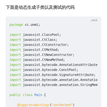
下面是动态生成子类以及测试的代码
JAVA
package
cc.unmi
;
import
javassist.ClassPool
;
import
javassist.CtClass
;
import
javassist.CtConstructor
;
import
javassist.CtMethod
;
import
javassist.CtNewConstructor
;
import
javassist.CtNewMethod
;
import
javassist.bytecode.AnnotationsAttribute
;
import
javassist.bytecode.ConstPool
;
import
javassist.bytecode.SignatureAttribute
;
import
javassist.bytecode.annotation.Annotation
;
import
javassist.bytecode.annotation.StringMemberVa
public
class
Main
{
@SuppressWarnings
(
"unchecked"
)