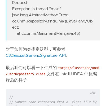
Request
Exception in thread "main"
java.lang.AbstractMethodError:
cc.unmi.Repository.findOne()Ljava/lang/Obj
ect;
at cc.unmi.Main.main(Main.java:45)
对于如何为类指定泛型，可参考
CtClass.setGenericSignature API
。
最后我们可以看一下生成的
target/classes/cc/unmi
文件在 IntelliJ IDEA 中反编
/UserRepository.class
译后的样子
JAVA
//
// Source code recreated from a .class file by Inte