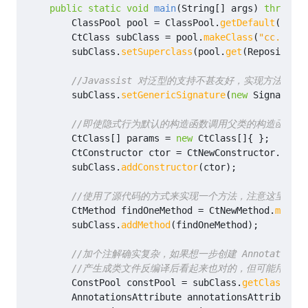
public
static
void
main
(
String
[]
args
)
throws
E
ClassPool
pool
=
ClassPool
.
getDefault
();
CtClass
subClass
=
pool
.
makeClass
(
"cc.unmi.
subClass
.
setSuperclass
(
pool
.
get
(
Repository
.
//Javassist 对泛型的支持不甚友好，实现方法中
subClass
.
setGenericSignature
(
new
SignatureA
//即使隐式行为默认的构造函数调用父类的构造函数也
CtClass
[]
params
=
new
CtClass
[]
{
};
CtConstructor
ctor
=
CtNewConstructor
.
make
(
subClass
.
addConstructor
(
ctor
);
//使用了源代码的方式来实现一个方法，注意这里的类型是被
CtMethod
findOneMethod
=
CtNewMethod
.
make
(
"
subClass
.
addMethod
(
findOneMethod
);
//加个注解确实复杂，如果想一步创建 Annotation 用 new A
//产生成类文件反编译后看起来也对的，但可能用反射 
ConstPool
constPool
=
subClass
.
getClassFile
AnnotationsAttribute
annotationsAttribute
=