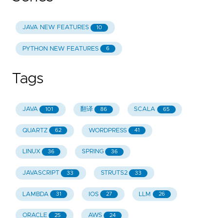
JAVA NEW FEATURES
10
PYTHON NEW FEATURES
6
Tags
JAVA
翻译
SCALA
101
86
65
QUARTZ
WORDPRESS
62
41
LINUX
SPRING
36
36
JAVASCRIPT
STRUTS2
33
33
LAMBDA
IOS
LLM
31
27
26
ORACLE
AWS
25
24