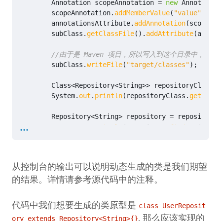
Annotation
scopeAnnotation
=
new
Annotation
scopeAnnotation
.
addMemberValue
(
"value"
,
new
annotationsAttribute
.
addAnnotation
(
scopeAnn
subClass
.
getClassFile
().
addAttribute
(
annota
//由于是 Maven 项目，所以写入到这个目录中，最后的类文件是 
subClass
.
writeFile
(
"target/classes"
);
Class
<
Repository
<
String
>>
repositoryClass
=
System
.
out
.
println
(
repositoryClass
.
getAnnot
Repository
<
String
>
repository
=
repositoryC
...
System
.
out
.
println
(
repository
.
findOne
());
}
}
从控制台的输出可以说明动态生成的类是我们期望
的结果。详情请参考源代码中的注释。
代码中我们想要生成的类原型是
class UserReposit
, 那么应该实现的
ory extends Repository<String>{}