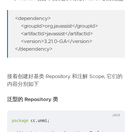
<dependency>
<groupId>org.javassist</groupId>
<artifactId>javassist</artifactId>
<version>3.21.0-GA</version>
</dependency>
接着创建好基类 Repository 和注解 Scope, 它们的
内容分别如下
泛型的 Repository 类
JAVA
package
cc.unmi
;