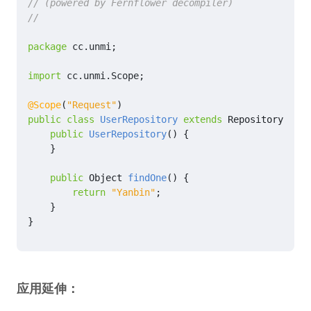
// (powered by Fernflower decompiler)
//
package
cc.unmi
;
import
cc.unmi.Scope
;
@Scope
(
"Request"
)
public
class
UserRepository
extends
Repository
<
Stri
public
UserRepository
()
{
}
public
Object
findOne
()
{
return
"Yanbin"
;
}
}
应用延伸：