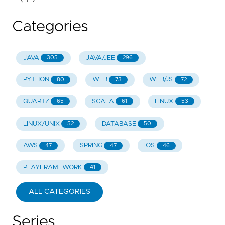
Categories
JAVA
JAVA/JEE
305
296
PYTHON
WEB
WEB/JS
80
73
72
QUARTZ
SCALA
LINUX
65
61
53
LINUX/UNIX
DATABASE
52
50
AWS
SPRING
IOS
47
47
46
PLAYFRAMEWORK
41
ALL CATEGORIES
Series