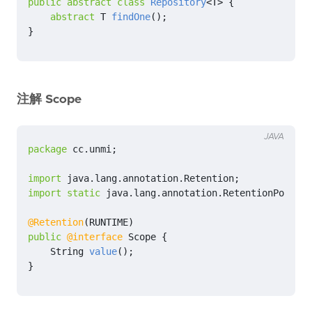
public
abstract
class
Repository
<
T
>
{
abstract
T
findOne
();
}
注解 Scope
JAVA
package
cc.unmi
;
import
java.lang.annotation.Retention
;
import static
java.lang.annotation.RetentionPolicy.
@Retention
(
RUNTIME
)
public
@interface
Scope
{
String
value
();
}