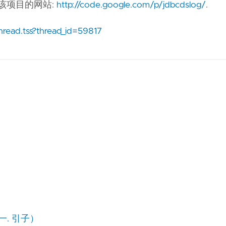
该项目的网站:
http://code.google.com/p/jdbcdslog/
.
read.tss?thread_id=59817
一. 引子）