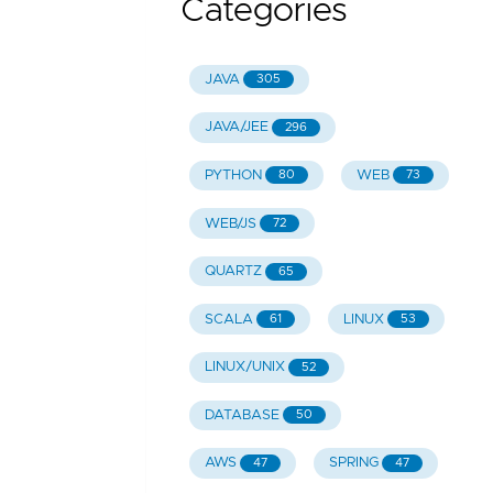
Categories
JAVA
305
JAVA/JEE
296
PYTHON
WEB
80
73
WEB/JS
72
QUARTZ
65
SCALA
LINUX
61
53
LINUX/UNIX
52
DATABASE
50
AWS
SPRING
47
47