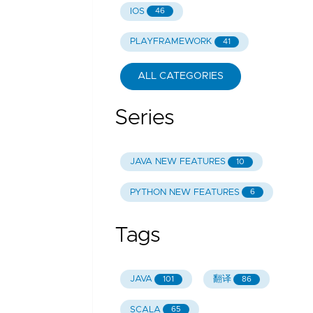
IOS
46
PLAYFRAMEWORK
41
ALL CATEGORIES
Series
JAVA NEW FEATURES
10
PYTHON NEW FEATURES
6
Tags
JAVA
翻译
101
86
SCALA
65