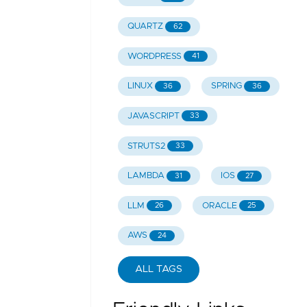
QUARTZ
62
WORDPRESS
41
LINUX
SPRING
36
36
JAVASCRIPT
33
STRUTS2
33
LAMBDA
IOS
31
27
LLM
ORACLE
26
25
AWS
24
ALL TAGS