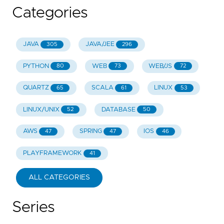
Categories
JAVA
JAVA/JEE
305
296
PYTHON
WEB
WEB/JS
80
73
72
QUARTZ
SCALA
LINUX
65
61
53
LINUX/UNIX
DATABASE
52
50
AWS
SPRING
IOS
47
47
46
PLAYFRAMEWORK
41
ALL CATEGORIES
Series