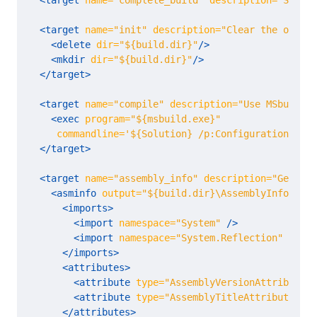
<target
name=
"complete_build"
description=
"Start 
<target
name=
"init"
description=
"Clear the output
<delete
dir=
"${build.dir}"
/>
<mkdir
dir=
"${build.dir}"
/>
</target>
<target
name=
"compile"
description=
"Use MSbuild.e
<exec
program=
"${msbuild.exe}"
commandline=
'${Solution} /p:Configuration=${Co
</target>
<target
name=
"assembly_info"
description=
"Generat
<asminfo
output=
"${build.dir}\AssemblyInfo.cs"
<imports>
<import
namespace=
"System"
/>
<import
namespace=
"System.Reflection"
/>
</imports>
<attributes>
<attribute
type=
"AssemblyVersionAttribute"
<attribute
type=
"AssemblyTitleAttribute"
va
</attributes>