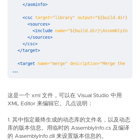
</asminfo>
<csc
target=
"library"
output=
"${build.dir}\Asse
<sources>
<include
name=
"${build.dir}\AssemblyInfo.cs
</sources>
</csc>
</target>
<target
name=
"merge"
description=
"Merge the multi
...
<exec
program=
"${asp_merge.exe}"
commandline=
"${build.dir}  -a -r -copyattrs ${
</target>
这是一个 xml 文件，可以在 Visual Studio 中用
<target
name=
"post-merge"
description=
"Delete som
<delete
file=
"${build.dir}\Project.build"
/>
XML Editor 来编辑它。几点说明：
<delete
file=
"${build.dir}\AssemblyInfo.cs"
/>
<delete
file=
"${build.dir}\AssemblyInfo.dll"
/>
1. 其中指定最终生成的动态库的文件名，以及动态
库的版本信息。用临时的 AssemblyInfo.cs 及编译
<!-- Open the target directory -->
<exec
program=
"explorer"
commandline=
"${build.d
的 AssemblyInfo.dll 来设置版本信息的。