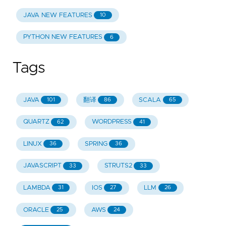
JAVA NEW FEATURES
10
PYTHON NEW FEATURES
6
Tags
JAVA
翻译
SCALA
101
86
65
QUARTZ
WORDPRESS
62
41
LINUX
SPRING
36
36
JAVASCRIPT
STRUTS2
33
33
LAMBDA
IOS
LLM
31
27
26
ORACLE
AWS
25
24