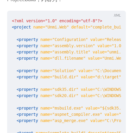
XML
<?xml version="1.0" encoding="utf-8"?>
<project
name=
"Unmi.Web"
default=
"complete_build"
d
<property
name=
"Configuration"
value=
"Release"
/>
<property
name=
"assembly.version"
value=
"1.0.0.9"
<property
name=
"assembly.title"
value=
"unmi.blogj
<property
name=
"dll.filename"
value=
"Unmi.Web.dll
<property
name=
"Solution"
value=
'"C:\Documents an
<property
name=
"build.dir"
value=
"d:\target"
/>
<property
name=
"sdk35.dir"
value=
"C:\WINDOWS\Micr
<property
name=
"sdk20.dir"
value=
"C:\WINDOWS\Micr
<property
name=
"msbuild.exe"
value=
"${sdk35.dir}/
<property
name=
"aspnet_compiler.exe"
value=
"${sdk
<property
name=
"asp_merge.exe"
value=
"C:\Program 