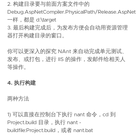
</target>
2. 构建目录要与前面方案文件中的
Debug.AspNetCompiler.PhysicalPath/Release.AspNetC
<target
name=
"precompile-web"
description=
"Precom
一样，都是 d:\target
<exec
program=
"${aspnet_compiler.exe}"
commandl
3. 最后构建完成后，为发布方便会自动用资源管理
</target>
</project>
器打开构建目录的窗口。
你可以更深入的探究 NAnt 来自动完成单元测试、
发布、或打包，进行 IIS 的操作，发邮件给相关人
等操作。
4. 执行构建
两种方法
1) 可以直接在控制台下执行 nant 命令，cd 到
Project.build 目录，执行 nant -
buildfile:Project.build，或者 nant.bat