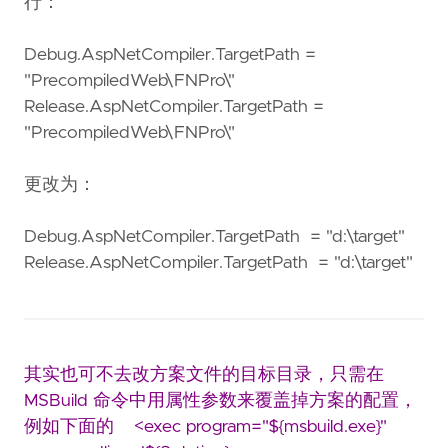
行：
Debug.AspNetCompiler.TargetPath =
"PrecompiledWeb\FNPro\"
Release.AspNetCompiler.TargetPath =
"PrecompiledWeb\FNPro\"
更改为：
Debug.AspNetCompiler.TargetPath = "d:\target"
Release.AspNetCompiler.TargetPath = "d:\target"
其实也可不去改方案文件的目标目录，只需在
MSBuild 命令中用属性参数来覆盖掉方案的配置，
例如下面的 <exec program="${msbuild.exe}"