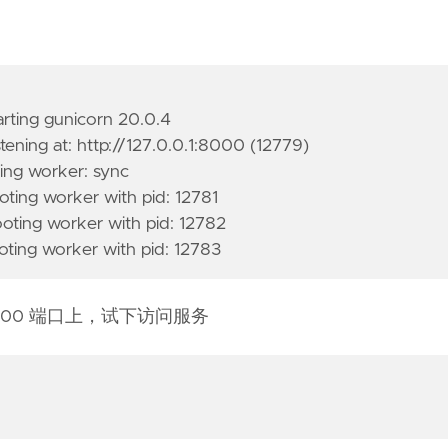
rting gunicorn 20.0.4
ning at: http://127.0.0.1:8000 (12779)
ng worker: sync
ing worker with pid: 12781
ting worker with pid: 12782
ting worker with pid: 12783
8000 端口上，试下访问服务