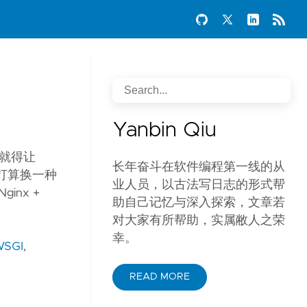
Yanbin Qiu
版本就得让
长年奋斗在软件编程第一线的从
以打算换一种
业人员，以古法写日志的形式帮
inx +
助自己记忆与深入探索，文章若
对大家有所帮助，实属敝人之荣
幸。
WSGI
,
READ MORE