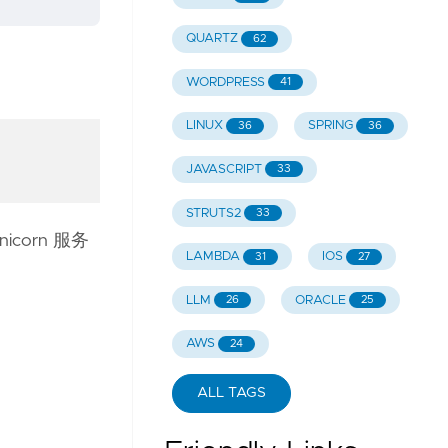
QUARTZ
62
WORDPRESS
41
LINUX
SPRING
36
36
JAVASCRIPT
33
STRUTS2
33
corn 服务
LAMBDA
IOS
31
27
LLM
ORACLE
26
25
AWS
24
ALL TAGS