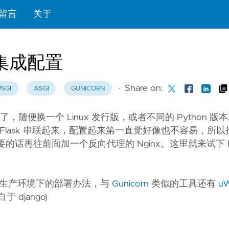
留言
关于
sk 集成配置
·
Share on:
SGI
ASGI
GUNICORN
题真是太多了，随便换一个 Linux 发行版，或者不同的 Python 
GI 和 Flask 串联起来，配置起来第一直觉好像也不容易，所
r, 必要的话再往前面加一个反向代理的 Nginx。这里就来试下 Ng
生产环境下的部署办法，与
Gunicorn
类似的工具还有
u
自于 django)