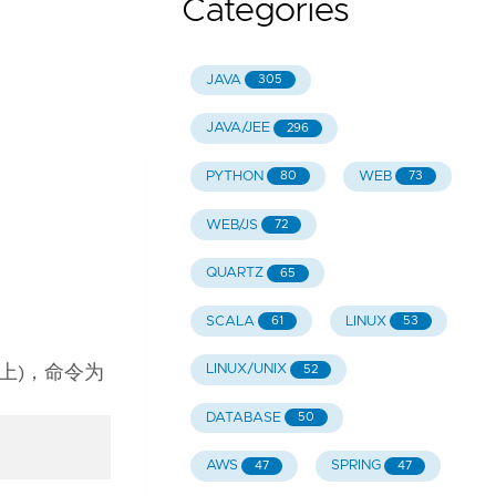
Categories
JAVA
305
JAVA/JEE
296
PYTHON
WEB
80
73
WEB/JS
72
QUARTZ
65
SCALA
LINUX
61
53
LINUX/UNIX
52
0 上)，命令为
DATABASE
50
AWS
SPRING
47
47