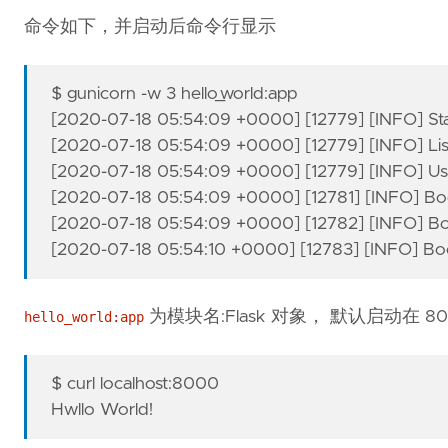
命令如下，并启动后命令行显示
$ gunicorn -w 3 hello_world:app
[2020-07-18 05:54:09 +0000] [12779] [INFO] Sta
[2020-07-18 05:54:09 +0000] [12779] [INFO] Liste
[2020-07-18 05:54:09 +0000] [12779] [INFO] Usi
[2020-07-18 05:54:09 +0000] [12781] [INFO] Boot
[2020-07-18 05:54:09 +0000] [12782] [INFO] Boo
[2020-07-18 05:54:10 +0000] [12783] [INFO] Boo
为模块名:Flask 对象， 默认启动在 
hello_world:app
$ curl localhost:8000
Hwllo World!