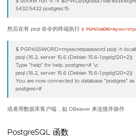
$ docker run -it -v $(PWD)/pgdata:/var/lib/po
5432:5432 postgres:15
然后在有 psql 命令的终端执行
$ PGPASSWORD=mysecretp
$ PGPASSWORD=mysecretpassword psql -h localho
psql (16.2, server 15.6 (Debian 15.6-1.pgdg120+2))
Type "help" for help. postgres=# \c
psql (16.2, server 15.6 (Debian 15.6-1.pgdg120+2))
You are now connected to database "postgres" as u
postgres=#
或者用数据库客户端，如 DBeaver 来连接并操作
PostgreSQL 函数