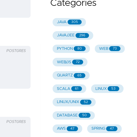
Categories
JAVA
305
JAVA/JEE
296
PYTHON
WEB
80
73
POSTGRES
WEB/JS
72
QUARTZ
65
SCALA
LINUX
61
53
LINUX/UNIX
52
DATABASE
50
POSTGRES
AWS
SPRING
47
47