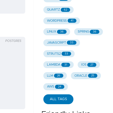
QUARTZ
62
WORDPRESS
41
LINUX
SPRING
36
36
POSTGRES
JAVASCRIPT
33
STRUTS2
33
LAMBDA
IOS
31
27
LLM
ORACLE
26
25
AWS
24
ALL TAGS