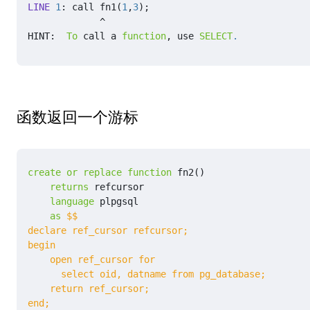
LINE
1
:
call
fn1
(
1
,
3
);
^
HINT
:
To
call
a
function
,
use
SELECT
.
函数返回一个游标
create
or
replace
function
fn2
()
returns
refcursor
language
plpgsql
as