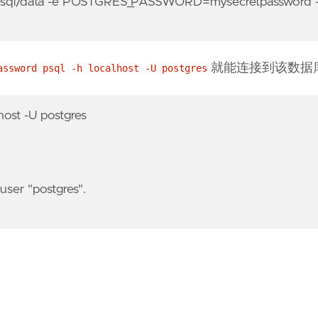
stgresql/data -e POSTGRES_PASSWORD=mysecretpassword 
就能连接到该数据
assword psql -h localhost -U postgres
st -U postgres
ser "postgres".