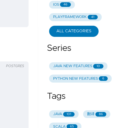
IOS
46
PLAYFRAMEWORK
41
ALL CATEGORIES
Series
JAVA NEW FEATURES
10
POSTGRES
PYTHON NEW FEATURES
6
Tags
JAVA
翻译
101
86
SCALA
65