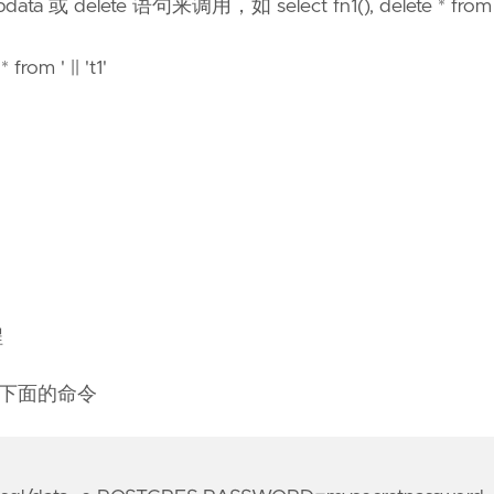
或 delete 语句来调用，如 select fn1(), delete * from t
om ' || 't1'
程
使用下面的命令