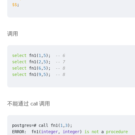
$$
;
调用
select
fn1
(
1
,
5
);
select
fn1
(
2
,
5
);
select
fn1
(
6
,
5
);
select
fn1
(
9
,
5
);
-- 8
不能通过 call 调用
postgres
=#
call
fn1
(
1
,
3
);
ERROR
:
fn1
(
integer
,
integer
)
is
not
a
procedure