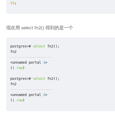
$$
;
现在用 select fn2() 得到的是一个
postgres
=#
select
fn2
();
fn2
<
unnamed
portal
1
>
(
1
row
)
postgres
=#
select
fn2
();
fn2
<
unnamed
portal
2
>
(
1
row
)